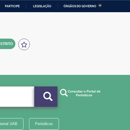
PARTICIPE
LEGISLAÇÃO
ÓRGÃOS DO GOVERNO
stério da Economia
Ministério da Infraestrutura
stério de Minas e Energia
Ministério da Ciência,
Tecnologia, Inovações e
Comunicações
STRITO
tério da Mulher, da Família
Secretaria-Geral
s Direitos Humanos
lto
terial UAB
Periódicos