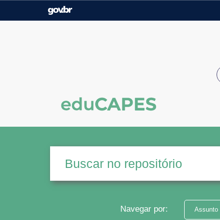
Casa Civil
Ministério da Justiça e
Segurança Pública
Ministério da Agricultura,
Ministério da Educação
Pecuária e Abastecimento
Ministério do Meio Ambiente
Ministério do Turismo
Secretaria de Governo
Gabinete de Segurança
Institucional
Navegar por:
Assunto