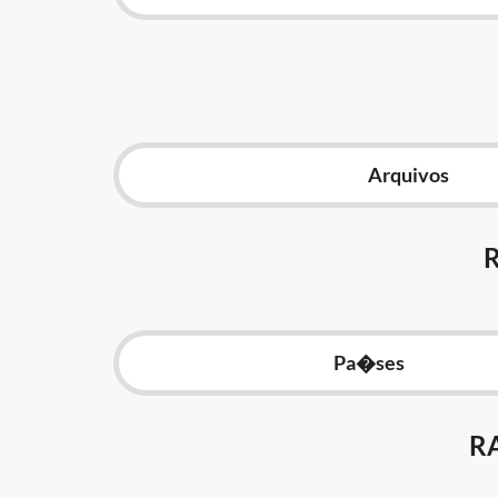
Arquivos
Pa�ses
R