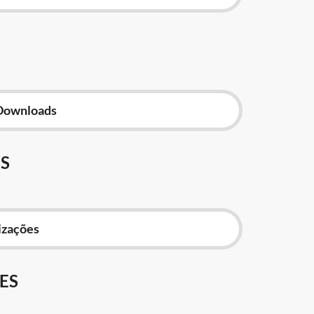
Downloads
S
izações
ES