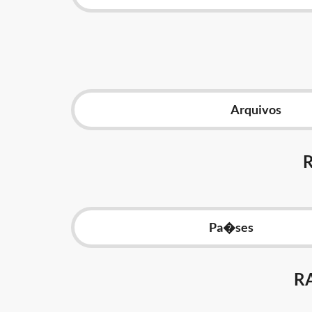
Arquivos
Pa�ses
R