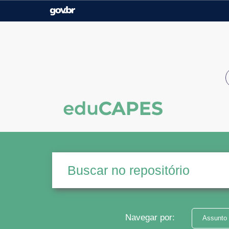
Casa Civil
Ministério da Justiça e
Segurança Pública
Ministério da Agricultura,
Ministério da Educação
Pecuária e Abastecimento
Ministério do Meio Ambiente
Ministério do Turismo
Secretaria de Governo
Gabinete de Segurança
Institucional
Navegar por:
Assunto