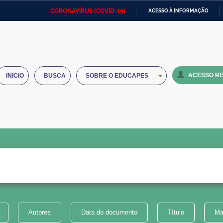
CORONAVÍRUS (COVID-19)
ACESSO À INFORMAÇÃO
Ministério da Defesa
Ministério das Relações
Mini
IR
Exteriores
PARA
O
Ministério da Cidadania
Ministério da Saúde
Mini
CONTEÚDO
ACESSO RE
INICIO
BUSCA
SOBRE O EDUCAPES
Ministério do Desenvolvimento
Controladoria-Geral da União
Minis
Regional
e do
Advocacia-Geral da União
Banco Central do Brasil
Plana
Autores
Data do documento
Título
Ma