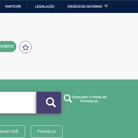
PARTICIPE
LEGISLAÇÃO
ÓRGÃOS DO GOVERNO
stério da Economia
Ministério da Infraestrutura
stério de Minas e Energia
Ministério da Ciência,
Tecnologia, Inovações e
Comunicações
STRITO
tério da Mulher, da Família
Secretaria-Geral
s Direitos Humanos
lto
terial UAB
Periódicos