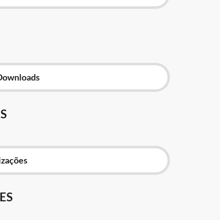
Downloads
S
izações
ES