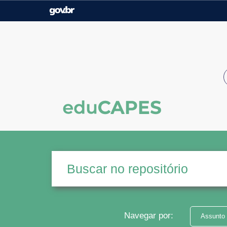
Casa Civil
Ministério da Justiça e
Segurança Pública
Ministério da Agricultura,
Ministério da Educação
Pecuária e Abastecimento
Ministério do Meio Ambiente
Ministério do Turismo
Secretaria de Governo
Gabinete de Segurança
Institucional
Navegar por:
Assunto