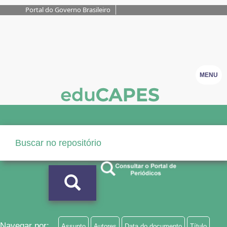
Portal do Governo Brasileiro
MENU
Navegar por:
Assunto
Autores
Data do documento
Título