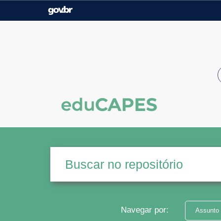
Casa Civil
Ministério da Justiça e
Segurança Pública
Ministério da Agricultura,
Ministério da Educação
Pecuária e Abastecimento
Ministério do Meio Ambiente
Ministério do Turismo
Secretaria de Governo
Gabinete de Segurança
Institucional
Navegar por:
Assunto