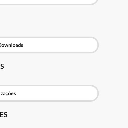
Downloads
S
izações
ES