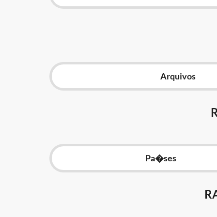
Arquivos
Pa�ses
R