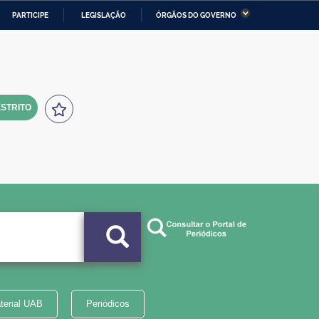
PARTICIPE
LEGISLAÇÃO
ÓRGÃOS DO GOVERNO
stério da Economia
Ministério da Infraestrutura
stério de Minas e Energia
Ministério da Ciência,
Tecnologia, Inovações e
Comunicações
STRITO
tério da Mulher, da Família
Secretaria-Geral
s Direitos Humanos
lto
terial UAB
Periódicos