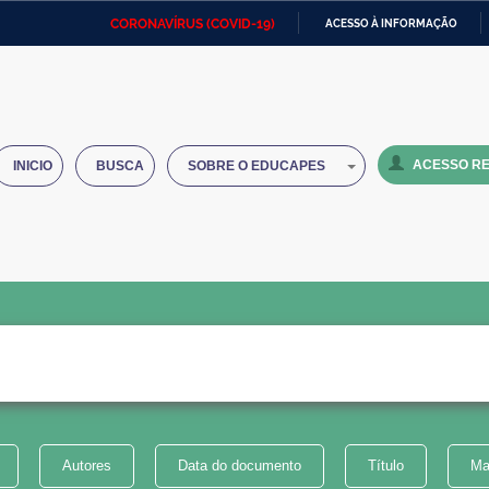
CORONAVÍRUS (COVID-19)
ACESSO À INFORMAÇÃO
Ministério da Defesa
Ministério das Relações
Mini
IR
Exteriores
PARA
O
Ministério da Cidadania
Ministério da Saúde
Mini
CONTEÚDO
ACESSO RE
INICIO
BUSCA
SOBRE O EDUCAPES
Ministério do Desenvolvimento
Controladoria-Geral da União
Minis
Regional
e do
Advocacia-Geral da União
Banco Central do Brasil
Plana
Autores
Data do documento
Título
Ma