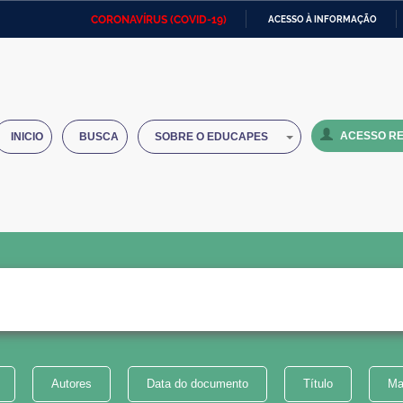
CORONAVÍRUS (COVID-19)
ACESSO À INFORMAÇÃO
Ministério da Defesa
Ministério das Relações
Mini
IR
Exteriores
PARA
O
Ministério da Cidadania
Ministério da Saúde
Mini
CONTEÚDO
ACESSO RE
INICIO
BUSCA
SOBRE O EDUCAPES
Ministério do Desenvolvimento
Controladoria-Geral da União
Minis
Regional
e do
Advocacia-Geral da União
Banco Central do Brasil
Plana
Autores
Data do documento
Título
Ma