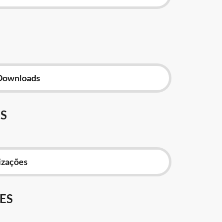
Downloads
S
izações
ES