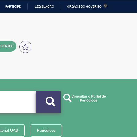
PARTICIPE
LEGISLAÇÃO
ÓRGÃOS DO GOVERNO
stério da Economia
Ministério da Infraestrutura
stério de Minas e Energia
Ministério da Ciência,
Tecnologia, Inovações e
Comunicações
STRITO
tério da Mulher, da Família
Secretaria-Geral
s Direitos Humanos
lto
terial UAB
Periódicos