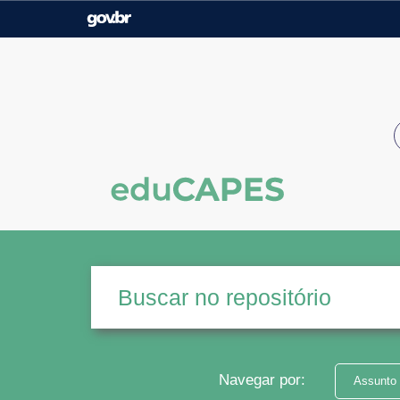
Casa Civil
Ministério da Justiça e
Segurança Pública
Ministério da Agricultura,
Ministério da Educação
Pecuária e Abastecimento
Ministério do Meio Ambiente
Ministério do Turismo
Secretaria de Governo
Gabinete de Segurança
Institucional
Navegar por:
Assunto