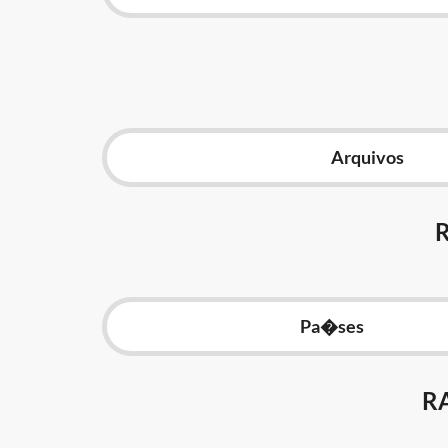
Arquivos
Pa�ses
R