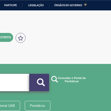
PARTICIPE
LEGISLAÇÃO
ÓRGÃOS DO GOVERNO
stério da Economia
Ministério da Infraestrutura
stério de Minas e Energia
Ministério da Ciência,
Tecnologia, Inovações e
Comunicações
STRITO
tério da Mulher, da Família
Secretaria-Geral
s Direitos Humanos
lto
terial UAB
Periódicos