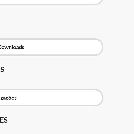
Downloads
S
izações
ES