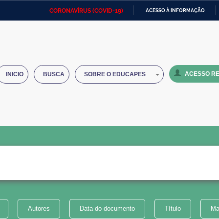
CORONAVÍRUS (COVID-19)
ACESSO À INFORMAÇÃO
Ministério da Defesa
Ministério das Relações
Mini
IR
Exteriores
PARA
O
Ministério da Cidadania
Ministério da Saúde
Mini
CONTEÚDO
ACESSO RE
INICIO
BUSCA
SOBRE O EDUCAPES
Ministério do Desenvolvimento
Controladoria-Geral da União
Minis
Regional
e do
Advocacia-Geral da União
Banco Central do Brasil
Plana
Autores
Data do documento
Título
Ma