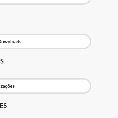
Downloads
S
izações
ES