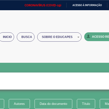
CORONAVÍRUS (COVID-19)
ACESSO À INFORMAÇÃO
Ministério da Defesa
Ministério das Relações
Mini
IR
Exteriores
PARA
O
Ministério da Cidadania
Ministério da Saúde
Mini
CONTEÚDO
ACESSO RE
INICIO
BUSCA
SOBRE O EDUCAPES
Ministério do Desenvolvimento
Controladoria-Geral da União
Minis
Regional
e do
Advocacia-Geral da União
Banco Central do Brasil
Plana
Autores
Data do documento
Título
Ma