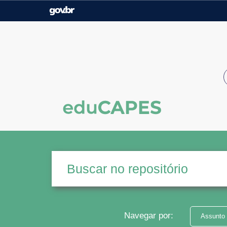
Casa Civil
Ministério da Justiça e
Segurança Pública
Ministério da Agricultura,
Ministério da Educação
Pecuária e Abastecimento
Ministério do Meio Ambiente
Ministério do Turismo
Secretaria de Governo
Gabinete de Segurança
Institucional
Navegar por:
Assunto