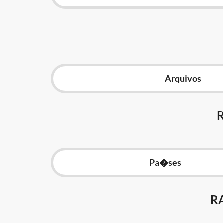
Arquivos
Pa�ses
R