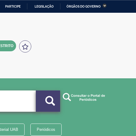
PARTICIPE
LEGISLAÇÃO
ÓRGÃOS DO GOVERNO
stério da Economia
Ministério da Infraestrutura
stério de Minas e Energia
Ministério da Ciência,
Tecnologia, Inovações e
Comunicações
STRITO
tério da Mulher, da Família
Secretaria-Geral
s Direitos Humanos
lto
terial UAB
Periódicos