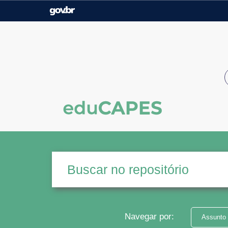
Casa Civil
Ministério da Justiça e
Segurança Pública
Ministério da Agricultura,
Ministério da Educação
Pecuária e Abastecimento
Ministério do Meio Ambiente
Ministério do Turismo
Secretaria de Governo
Gabinete de Segurança
Institucional
Navegar por:
Assunto