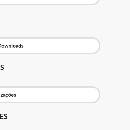
Downloads
S
izações
ES