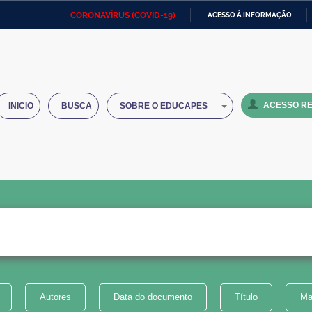
CORONAVÍRUS (COVID-19)
ACESSO À INFORMAÇÃO
Ministério da Defesa
Ministério das Relações
Mini
IR
Exteriores
PARA
O
Ministério da Cidadania
Ministério da Saúde
Mini
CONTEÚDO
ACESSO RE
INICIO
BUSCA
SOBRE O EDUCAPES
Ministério do Desenvolvimento
Controladoria-Geral da União
Minis
Regional
e do
Advocacia-Geral da União
Banco Central do Brasil
Plana
Autores
Data do documento
Título
Ma