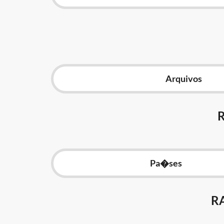
Arquivos
Pa�ses
R