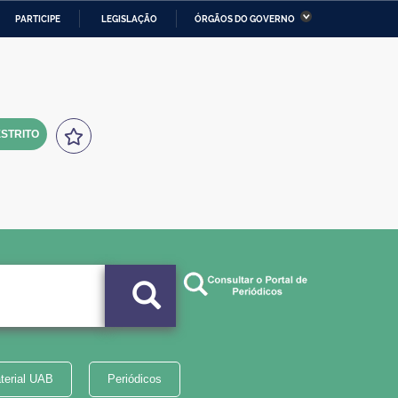
PARTICIPE
LEGISLAÇÃO
ÓRGÃOS DO GOVERNO
stério da Economia
Ministério da Infraestrutura
stério de Minas e Energia
Ministério da Ciência,
Tecnologia, Inovações e
Comunicações
STRITO
tério da Mulher, da Família
Secretaria-Geral
s Direitos Humanos
lto
terial UAB
Periódicos