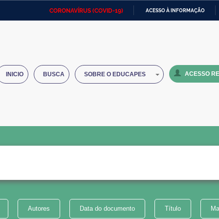
CORONAVÍRUS (COVID-19)
ACESSO À INFORMAÇÃO
Ministério da Defesa
Ministério das Relações
Mini
IR
Exteriores
PARA
O
Ministério da Cidadania
Ministério da Saúde
Mini
CONTEÚDO
ACESSO RE
INICIO
BUSCA
SOBRE O EDUCAPES
Ministério do Desenvolvimento
Controladoria-Geral da União
Minis
Regional
e do
Advocacia-Geral da União
Banco Central do Brasil
Plana
Autores
Data do documento
Título
Ma