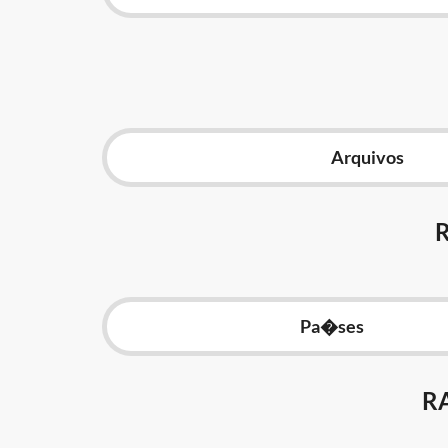
Arquivos
Pa�ses
R