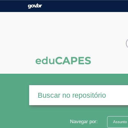
Casa Civil
Ministério da Justiça e
Segurança Pública
Ministério da Agricultura,
Ministério da Educação
Pecuária e Abastecimento
Ministério do Meio Ambiente
Ministério do Turismo
Secretaria de Governo
Gabinete de Segurança
Institucional
Navegar por:
Assunto