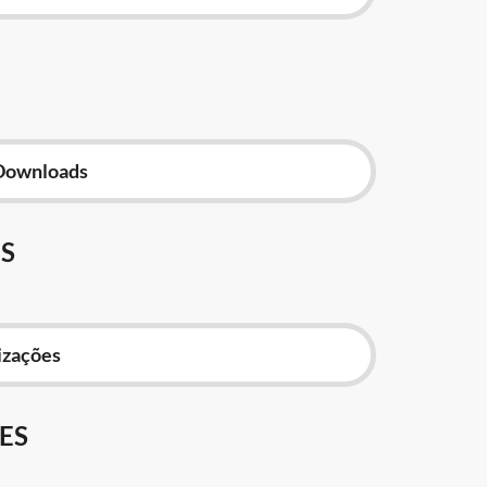
Downloads
S
izações
ES