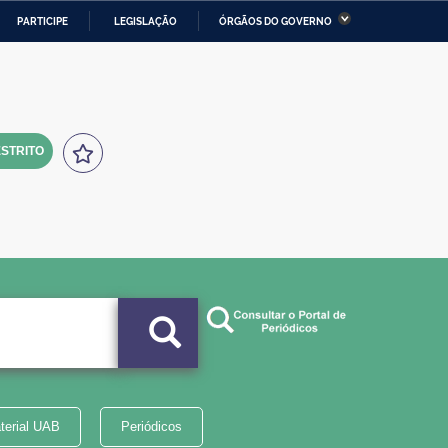
PARTICIPE
LEGISLAÇÃO
ÓRGÃOS DO GOVERNO
stério da Economia
Ministério da Infraestrutura
stério de Minas e Energia
Ministério da Ciência,
Tecnologia, Inovações e
Comunicações
STRITO
tério da Mulher, da Família
Secretaria-Geral
s Direitos Humanos
lto
terial UAB
Periódicos