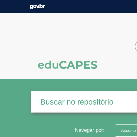
Casa Civil
Ministério da Justiça e
Segurança Pública
Ministério da Agricultura,
Ministério da Educação
Pecuária e Abastecimento
Ministério do Meio Ambiente
Ministério do Turismo
Secretaria de Governo
Gabinete de Segurança
Institucional
Navegar por:
Assunto