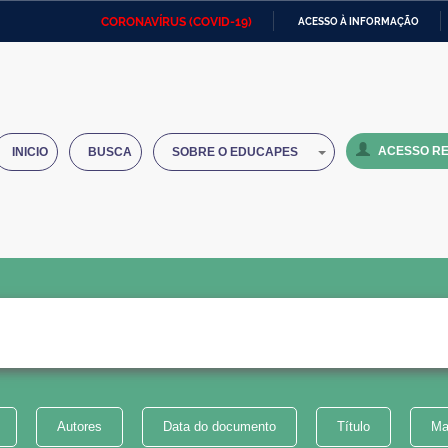
CORONAVÍRUS (COVID-19)
ACESSO À INFORMAÇÃO
Ministério da Defesa
Ministério das Relações
Mini
IR
Exteriores
PARA
O
Ministério da Cidadania
Ministério da Saúde
Mini
CONTEÚDO
ACESSO RE
INICIO
BUSCA
SOBRE O EDUCAPES
Ministério do Desenvolvimento
Controladoria-Geral da União
Minis
Regional
e do
Advocacia-Geral da União
Banco Central do Brasil
Plana
Autores
Data do documento
Título
Ma