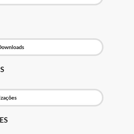
Downloads
S
izações
ES