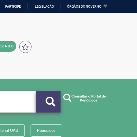
PARTICIPE
LEGISLAÇÃO
ÓRGÃOS DO GOVERNO
stério da Economia
Ministério da Infraestrutura
stério de Minas e Energia
Ministério da Ciência,
Tecnologia, Inovações e
Comunicações
STRITO
tério da Mulher, da Família
Secretaria-Geral
s Direitos Humanos
lto
terial UAB
Periódicos