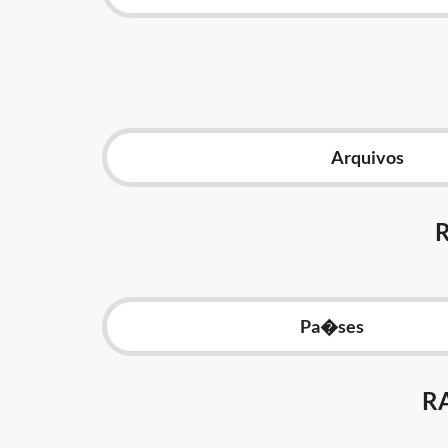
Arquivos
Pa�ses
R