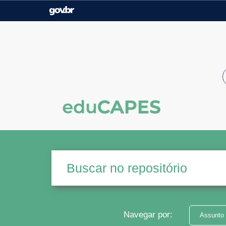
Casa Civil
Ministério da Justiça e
Segurança Pública
Ministério da Agricultura,
Ministério da Educação
Pecuária e Abastecimento
Ministério do Meio Ambiente
Ministério do Turismo
Secretaria de Governo
Gabinete de Segurança
Institucional
Navegar por:
Assunto