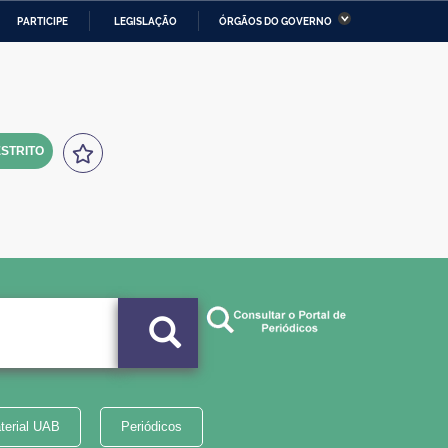
PARTICIPE
LEGISLAÇÃO
ÓRGÃOS DO GOVERNO
stério da Economia
Ministério da Infraestrutura
stério de Minas e Energia
Ministério da Ciência,
Tecnologia, Inovações e
Comunicações
STRITO
tério da Mulher, da Família
Secretaria-Geral
s Direitos Humanos
lto
terial UAB
Periódicos