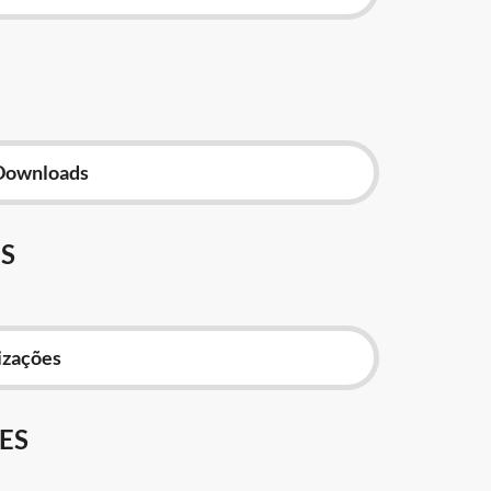
Downloads
S
izações
ES