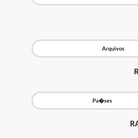
Arquivos
Pa�ses
R