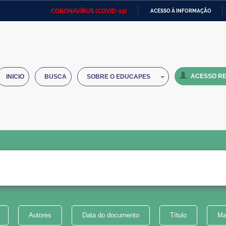
CORONAVÍRUS (COVID-19)
ACESSO À INFORMAÇÃO
Ministério da Defesa
Ministério das Relações
Mini
IR
Exteriores
PARA
O
Ministério da Cidadania
Ministério da Saúde
Mini
CONTEÚDO
ACESSO RE
INICIO
BUSCA
SOBRE O EDUCAPES
Ministério do Desenvolvimento
Controladoria-Geral da União
Minis
Regional
e do
Advocacia-Geral da União
Banco Central do Brasil
Plana
Autores
Data do documento
Título
Ma