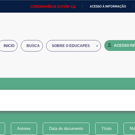
CORONAVÍRUS (COVID-19)
ACESSO À INFORMAÇÃO
Ministério da Defesa
Ministério das Relações
Mini
IR
Exteriores
PARA
O
Ministério da Cidadania
Ministério da Saúde
Mini
CONTEÚDO
ACESSO RE
INICIO
BUSCA
SOBRE O EDUCAPES
Ministério do Desenvolvimento
Controladoria-Geral da União
Minis
Regional
e do
Advocacia-Geral da União
Banco Central do Brasil
Plana
Autores
Data do documento
Título
Ma