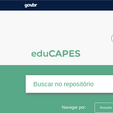
Casa Civil
Ministério da Justiça e
Segurança Pública
Ministério da Agricultura,
Ministério da Educação
Pecuária e Abastecimento
Ministério do Meio Ambiente
Ministério do Turismo
Secretaria de Governo
Gabinete de Segurança
Institucional
Navegar por:
Assunto