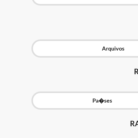
Arquivos
Pa�ses
R