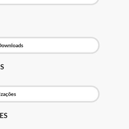
Downloads
S
izações
ES