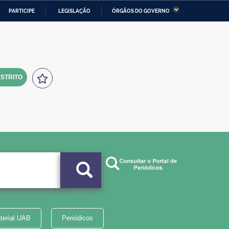
PARTICIPE
LEGISLAÇÃO
ÓRGÃOS DO GOVERNO
stério da Economia
Ministério da Infraestrutura
stério de Minas e Energia
Ministério da Ciência,
Tecnologia, Inovações e
Comunicações
STRITO
tério da Mulher, da Família
Secretaria-Geral
s Direitos Humanos
lto
terial UAB
Periódicos