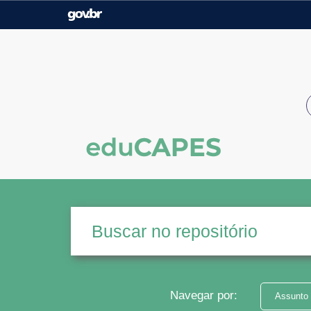
Casa Civil
Ministério da Justiça e
Segurança Pública
Ministério da Agricultura,
Ministério da Educação
Pecuária e Abastecimento
Ministério do Meio Ambiente
Ministério do Turismo
Secretaria de Governo
Gabinete de Segurança
Institucional
Navegar por:
Assunto