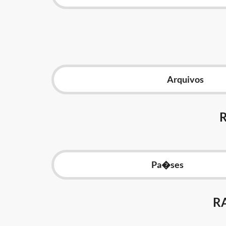
Arquivos
Pa�ses
R