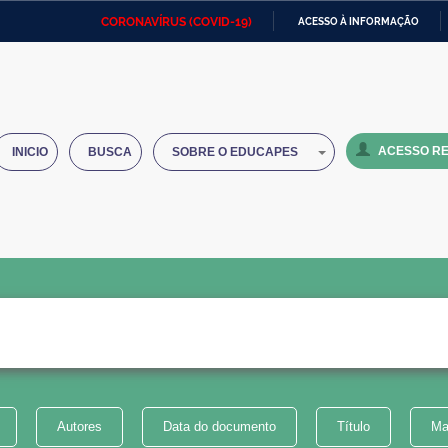
CORONAVÍRUS (COVID-19)
ACESSO À INFORMAÇÃO
Ministério da Defesa
Ministério das Relações
Mini
IR
Exteriores
PARA
O
Ministério da Cidadania
Ministério da Saúde
Mini
CONTEÚDO
ACESSO RE
INICIO
BUSCA
SOBRE O EDUCAPES
Ministério do Desenvolvimento
Controladoria-Geral da União
Minis
Regional
e do
Advocacia-Geral da União
Banco Central do Brasil
Plana
Autores
Data do documento
Título
Ma