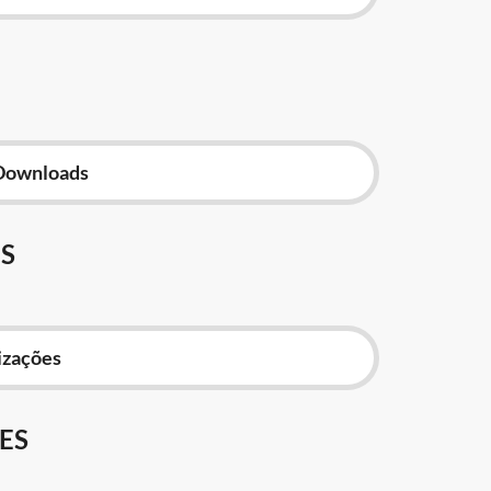
Downloads
S
izações
ES