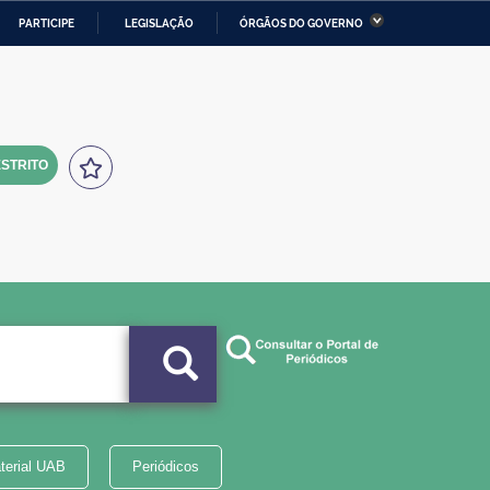
PARTICIPE
LEGISLAÇÃO
ÓRGÃOS DO GOVERNO
stério da Economia
Ministério da Infraestrutura
stério de Minas e Energia
Ministério da Ciência,
Tecnologia, Inovações e
Comunicações
STRITO
tério da Mulher, da Família
Secretaria-Geral
s Direitos Humanos
lto
terial UAB
Periódicos