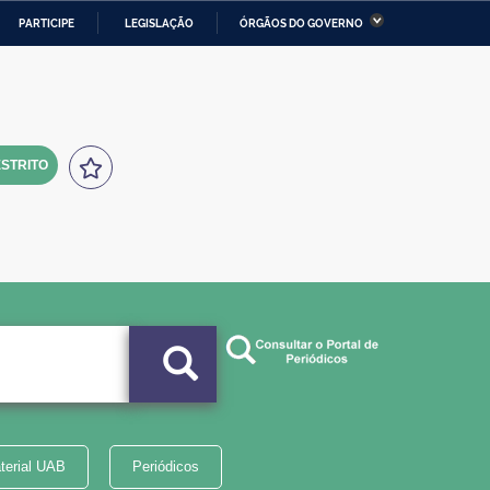
PARTICIPE
LEGISLAÇÃO
ÓRGÃOS DO GOVERNO
stério da Economia
Ministério da Infraestrutura
stério de Minas e Energia
Ministério da Ciência,
Tecnologia, Inovações e
Comunicações
STRITO
tério da Mulher, da Família
Secretaria-Geral
s Direitos Humanos
lto
terial UAB
Periódicos