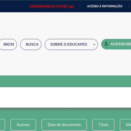
CORONAVÍRUS (COVID-19)
ACESSO À INFORMAÇÃO
Ministério da Defesa
Ministério das Relações
Mini
IR
Exteriores
PARA
O
Ministério da Cidadania
Ministério da Saúde
Mini
CONTEÚDO
ACESSO RE
INICIO
BUSCA
SOBRE O EDUCAPES
Ministério do Desenvolvimento
Controladoria-Geral da União
Minis
Regional
e do
Advocacia-Geral da União
Banco Central do Brasil
Plana
Autores
Data do documento
Título
Ma