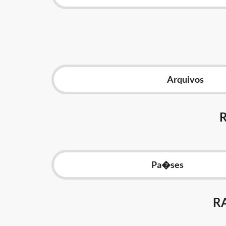
Arquivos
Pa�ses
R