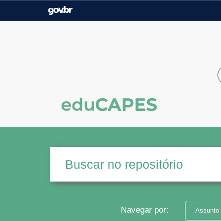
Casa Civil
Ministério da Justiça e
Segurança Pública
Ministério da Agricultura,
Ministério da Educação
Pecuária e Abastecimento
Ministério do Meio Ambiente
Ministério do Turismo
Secretaria de Governo
Gabinete de Segurança
Institucional
Navegar por:
Assunto