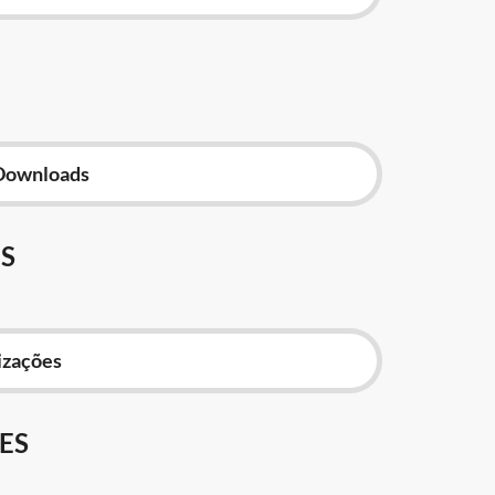
Downloads
S
izações
ES