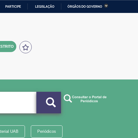
PARTICIPE
LEGISLAÇÃO
ÓRGÃOS DO GOVERNO
stério da Economia
Ministério da Infraestrutura
stério de Minas e Energia
Ministério da Ciência,
Tecnologia, Inovações e
Comunicações
STRITO
tério da Mulher, da Família
Secretaria-Geral
s Direitos Humanos
lto
terial UAB
Periódicos