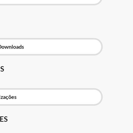
Downloads
S
izações
ES