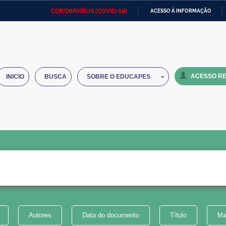
CORONAVÍRUS (COVID-19)
ACESSO À INFORMAÇÃO
Ministério da Defesa
Ministério das Relações
Mini
IR
Exteriores
PARA
O
Ministério da Cidadania
Ministério da Saúde
Mini
CONTEÚDO
ACESSO RE
INICIO
BUSCA
SOBRE O EDUCAPES
Ministério do Desenvolvimento
Controladoria-Geral da União
Minis
Regional
e do
Advocacia-Geral da União
Banco Central do Brasil
Plana
Autores
Data do documento
Título
Ma