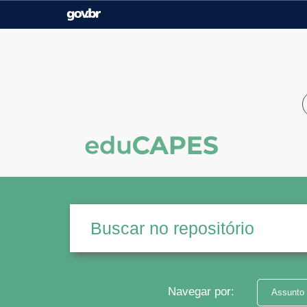
Casa Civil
Ministério da Justiça e
Segurança Pública
Ministério da Agricultura,
Ministério da Educação
Pecuária e Abastecimento
Ministério do Meio Ambiente
Ministério do Turismo
Secretaria de Governo
Gabinete de Segurança
Institucional
Navegar por:
Assunto