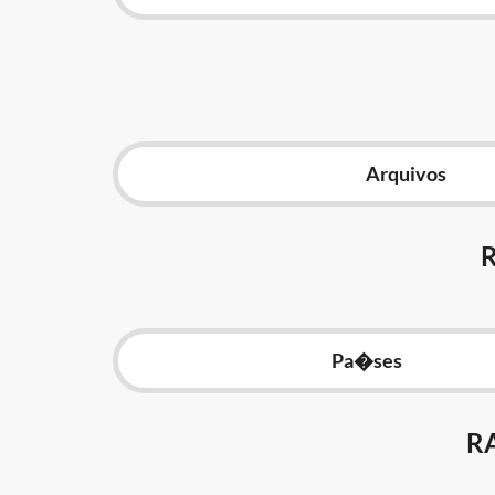
Arquivos
Pa�ses
R