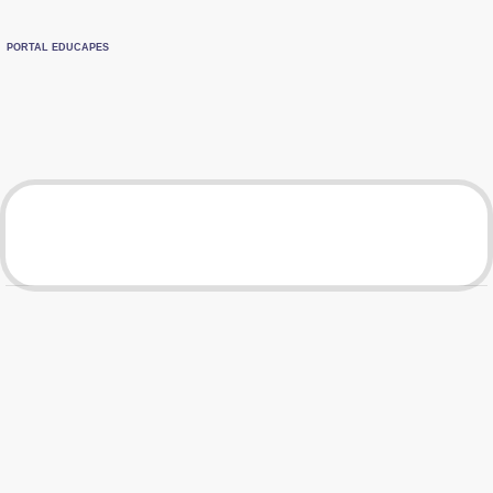
PORTAL EDUCAPES
TOTAL DE VISUALIZAÇÕES
Material
Visualizações
TOTAL DE VISUALIZAÇÕES POR MÊS