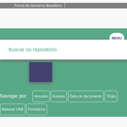
Portal do Governo Brasileiro
MENU
Navegar por:
Assunto
Autores
Data do documento
Título
Material UAB
Periódicos