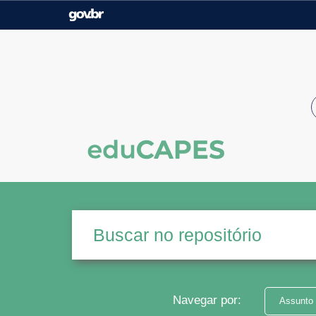
Casa Civil
Ministério da Justiça e
Segurança Pública
Ministério da Agricultura,
Ministério da Educação
Pecuária e Abastecimento
Ministério do Meio Ambiente
Ministério do Turismo
Secretaria de Governo
Gabinete de Segurança
Institucional
Navegar por:
Assunto