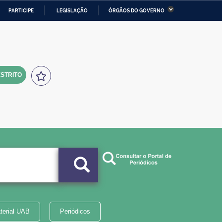
PARTICIPE
LEGISLAÇÃO
ÓRGÃOS DO GOVERNO
stério da Economia
Ministério da Infraestrutura
stério de Minas e Energia
Ministério da Ciência,
Tecnologia, Inovações e
Comunicações
STRITO
tério da Mulher, da Família
Secretaria-Geral
s Direitos Humanos
lto
terial UAB
Periódicos