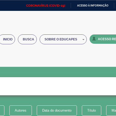
CORONAVÍRUS (COVID-19)
ACESSO À INFORMAÇÃO
Ministério da Defesa
Ministério das Relações
Mini
IR
Exteriores
PARA
O
Ministério da Cidadania
Ministério da Saúde
Mini
CONTEÚDO
ACESSO RE
INICIO
BUSCA
SOBRE O EDUCAPES
Ministério do Desenvolvimento
Controladoria-Geral da União
Minis
Regional
e do
Advocacia-Geral da União
Banco Central do Brasil
Plana
Autores
Data do documento
Título
Ma