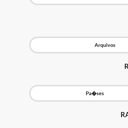
Arquivos
Pa�ses
R