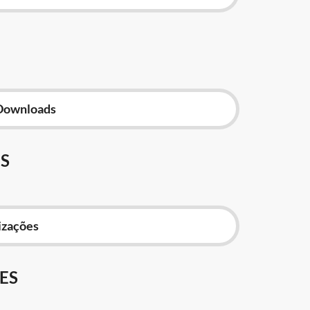
Downloads
S
izações
ES