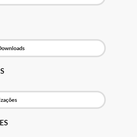
Downloads
S
izações
ES