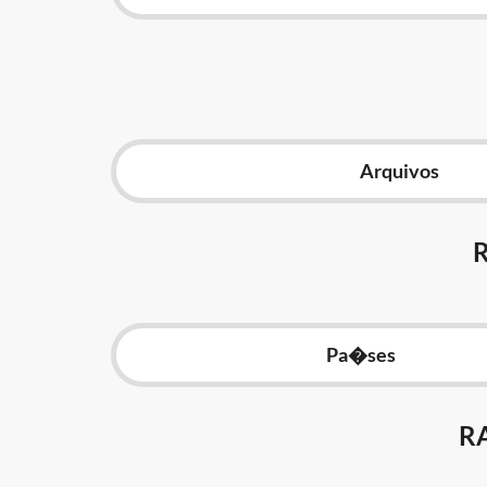
Arquivos
Pa�ses
R