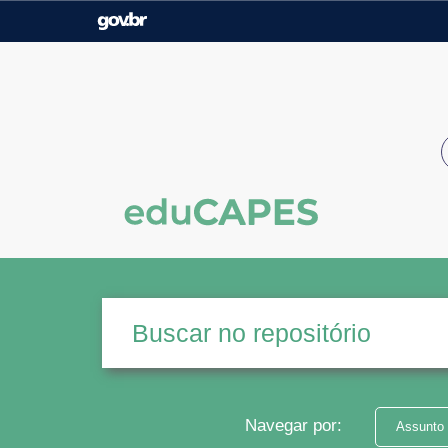
Casa Civil
Ministério da Justiça e
Segurança Pública
Ministério da Agricultura,
Ministério da Educação
Pecuária e Abastecimento
Ministério do Meio Ambiente
Ministério do Turismo
Secretaria de Governo
Gabinete de Segurança
Institucional
Navegar por:
Assunto