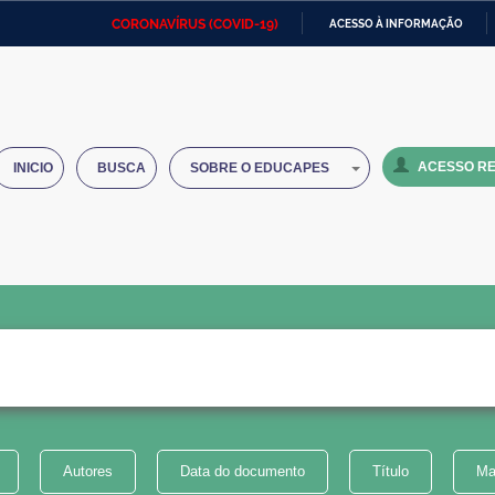
CORONAVÍRUS (COVID-19)
ACESSO À INFORMAÇÃO
Ministério da Defesa
Ministério das Relações
Mini
IR
Exteriores
PARA
O
Ministério da Cidadania
Ministério da Saúde
Mini
CONTEÚDO
ACESSO RE
INICIO
BUSCA
SOBRE O EDUCAPES
Ministério do Desenvolvimento
Controladoria-Geral da União
Minis
Regional
e do
Advocacia-Geral da União
Banco Central do Brasil
Plana
Autores
Data do documento
Título
Ma