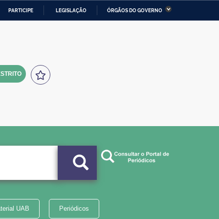
PARTICIPE
LEGISLAÇÃO
ÓRGÃOS DO GOVERNO
stério da Economia
Ministério da Infraestrutura
stério de Minas e Energia
Ministério da Ciência,
Tecnologia, Inovações e
Comunicações
STRITO
tério da Mulher, da Família
Secretaria-Geral
s Direitos Humanos
lto
terial UAB
Periódicos