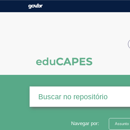
Casa Civil
Ministério da Justiça e
Segurança Pública
Ministério da Agricultura,
Ministério da Educação
Pecuária e Abastecimento
Ministério do Meio Ambiente
Ministério do Turismo
Secretaria de Governo
Gabinete de Segurança
Institucional
Navegar por:
Assunto