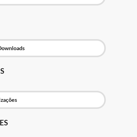
Downloads
S
izações
ES