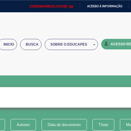
CORONAVÍRUS (COVID-19)
ACESSO À INFORMAÇÃO
Ministério da Defesa
Ministério das Relações
Mini
IR
Exteriores
PARA
O
Ministério da Cidadania
Ministério da Saúde
Mini
CONTEÚDO
ACESSO RE
INICIO
BUSCA
SOBRE O EDUCAPES
Ministério do Desenvolvimento
Controladoria-Geral da União
Minis
Regional
e do
Advocacia-Geral da União
Banco Central do Brasil
Plana
Autores
Data do documento
Título
Ma