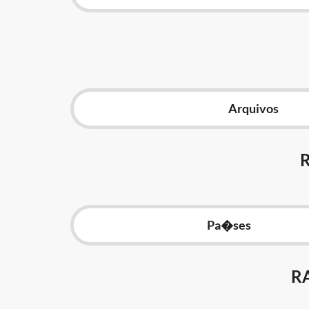
Arquivos
Pa�ses
R