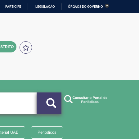
PARTICIPE
LEGISLAÇÃO
ÓRGÃOS DO GOVERNO
stério da Economia
Ministério da Infraestrutura
stério de Minas e Energia
Ministério da Ciência,
Tecnologia, Inovações e
Comunicações
STRITO
tério da Mulher, da Família
Secretaria-Geral
s Direitos Humanos
lto
terial UAB
Periódicos