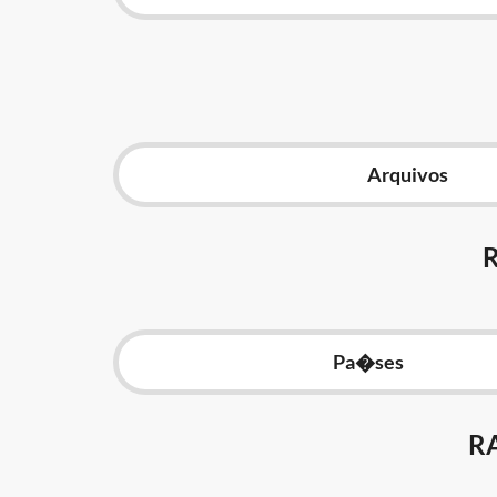
Arquivos
Pa�ses
R