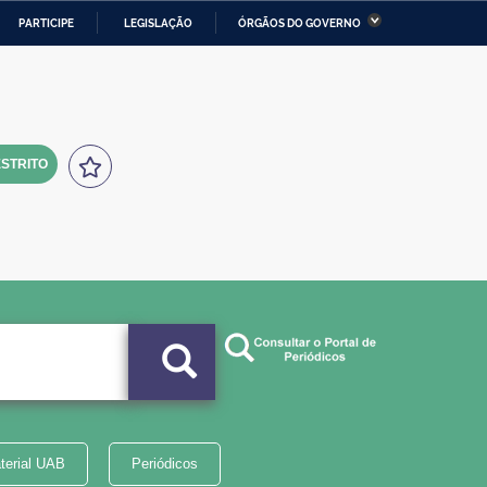
PARTICIPE
LEGISLAÇÃO
ÓRGÃOS DO GOVERNO
stério da Economia
Ministério da Infraestrutura
stério de Minas e Energia
Ministério da Ciência,
Tecnologia, Inovações e
Comunicações
STRITO
tério da Mulher, da Família
Secretaria-Geral
s Direitos Humanos
lto
terial UAB
Periódicos