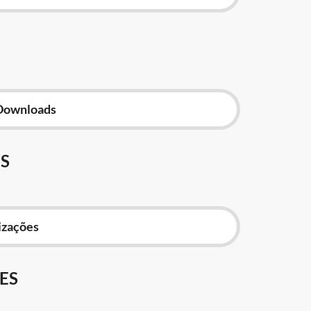
Downloads
S
izações
ES