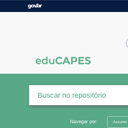
Casa Civil
Ministério da Justiça e
Segurança Pública
Ministério da Agricultura,
Ministério da Educação
Pecuária e Abastecimento
Ministério do Meio Ambiente
Ministério do Turismo
Secretaria de Governo
Gabinete de Segurança
Institucional
Navegar por:
Assunto