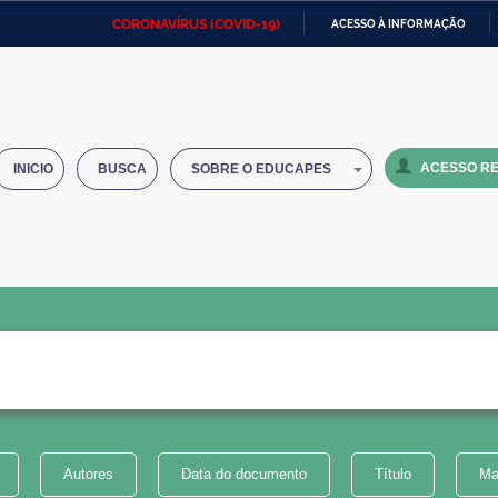
CORONAVÍRUS (COVID-19)
ACESSO À INFORMAÇÃO
Ministério da Defesa
Ministério das Relações
Mini
IR
Exteriores
PARA
O
Ministério da Cidadania
Ministério da Saúde
Mini
CONTEÚDO
ACESSO RE
INICIO
BUSCA
SOBRE O EDUCAPES
Ministério do Desenvolvimento
Controladoria-Geral da União
Minis
Regional
e do
Advocacia-Geral da União
Banco Central do Brasil
Plana
Autores
Data do documento
Título
Ma