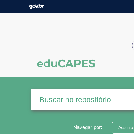
Casa Civil
Ministério da Justiça e
Segurança Pública
Ministério da Agricultura,
Ministério da Educação
Pecuária e Abastecimento
Ministério do Meio Ambiente
Ministério do Turismo
Secretaria de Governo
Gabinete de Segurança
Institucional
Navegar por:
Assunto