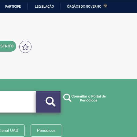
PARTICIPE
LEGISLAÇÃO
ÓRGÃOS DO GOVERNO
stério da Economia
Ministério da Infraestrutura
stério de Minas e Energia
Ministério da Ciência,
Tecnologia, Inovações e
Comunicações
STRITO
tério da Mulher, da Família
Secretaria-Geral
s Direitos Humanos
lto
terial UAB
Periódicos