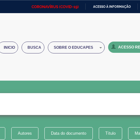
CORONAVÍRUS (COVID-19)
ACESSO À INFORMAÇÃO
Ministério da Defesa
Ministério das Relações
Mini
IR
Exteriores
PARA
O
Ministério da Cidadania
Ministério da Saúde
Mini
CONTEÚDO
ACESSO RE
INICIO
BUSCA
SOBRE O EDUCAPES
Ministério do Desenvolvimento
Controladoria-Geral da União
Minis
Regional
e do
Advocacia-Geral da União
Banco Central do Brasil
Plana
Autores
Data do documento
Título
Ma