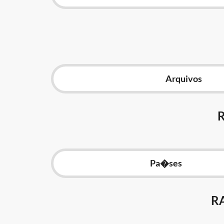
Arquivos
Pa�ses
R