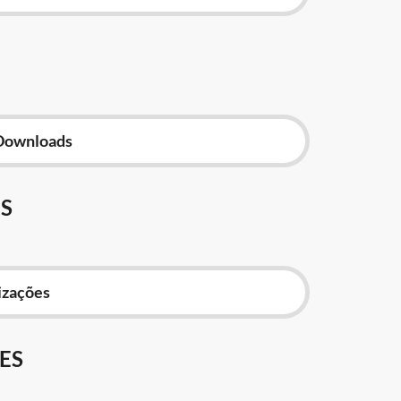
Downloads
S
izações
ES