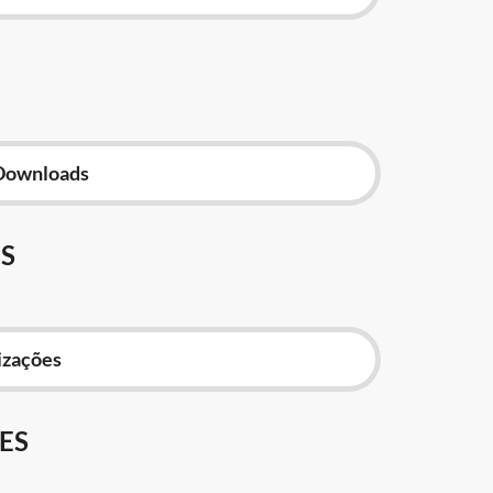
Downloads
S
izações
ES