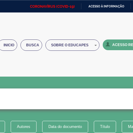
CORONAVÍRUS (COVID-19)
ACESSO À INFORMAÇÃO
Ministério da Defesa
Ministério das Relações
Mini
IR
Exteriores
PARA
O
Ministério da Cidadania
Ministério da Saúde
Mini
CONTEÚDO
ACESSO RE
INICIO
BUSCA
SOBRE O EDUCAPES
Ministério do Desenvolvimento
Controladoria-Geral da União
Minis
Regional
e do
Advocacia-Geral da União
Banco Central do Brasil
Plana
Autores
Data do documento
Título
Ma