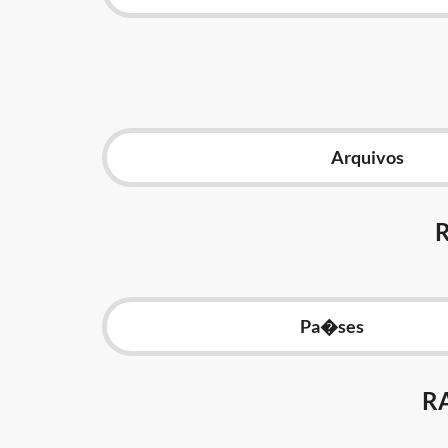
Arquivos
Pa�ses
R