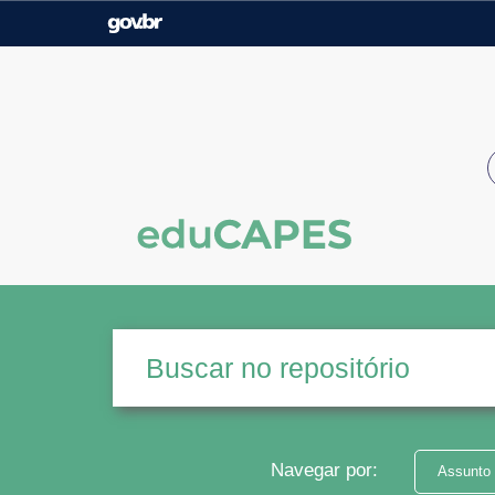
Casa Civil
Ministério da Justiça e
Segurança Pública
Ministério da Agricultura,
Ministério da Educação
Pecuária e Abastecimento
Ministério do Meio Ambiente
Ministério do Turismo
Secretaria de Governo
Gabinete de Segurança
Institucional
Navegar por:
Assunto