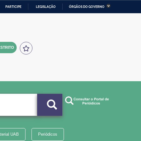
PARTICIPE
LEGISLAÇÃO
ÓRGÃOS DO GOVERNO
stério da Economia
Ministério da Infraestrutura
stério de Minas e Energia
Ministério da Ciência,
Tecnologia, Inovações e
Comunicações
STRITO
tério da Mulher, da Família
Secretaria-Geral
s Direitos Humanos
lto
terial UAB
Periódicos