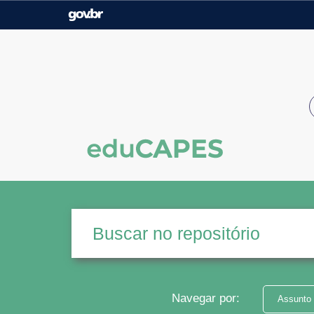
Casa Civil
Ministério da Justiça e
Segurança Pública
Ministério da Agricultura,
Ministério da Educação
Pecuária e Abastecimento
Ministério do Meio Ambiente
Ministério do Turismo
Secretaria de Governo
Gabinete de Segurança
Institucional
Navegar por:
Assunto