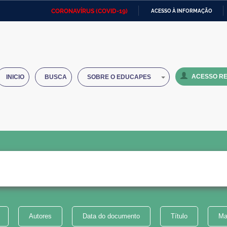
CORONAVÍRUS (COVID-19)
ACESSO À INFORMAÇÃO
Ministério da Defesa
Ministério das Relações
Mini
IR
Exteriores
PARA
O
Ministério da Cidadania
Ministério da Saúde
Mini
CONTEÚDO
ACESSO RE
INICIO
BUSCA
SOBRE O EDUCAPES
Ministério do Desenvolvimento
Controladoria-Geral da União
Minis
Regional
e do
Advocacia-Geral da União
Banco Central do Brasil
Plana
Autores
Data do documento
Título
Ma