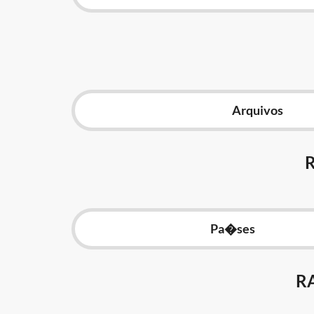
Arquivos
Pa�ses
R