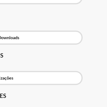
Downloads
S
izações
ES