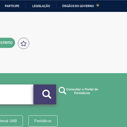
PARTICIPE
LEGISLAÇÃO
ÓRGÃOS DO GOVERNO
stério da Economia
Ministério da Infraestrutura
stério de Minas e Energia
Ministério da Ciência,
Tecnologia, Inovações e
Comunicações
STRITO
tério da Mulher, da Família
Secretaria-Geral
s Direitos Humanos
lto
terial UAB
Periódicos