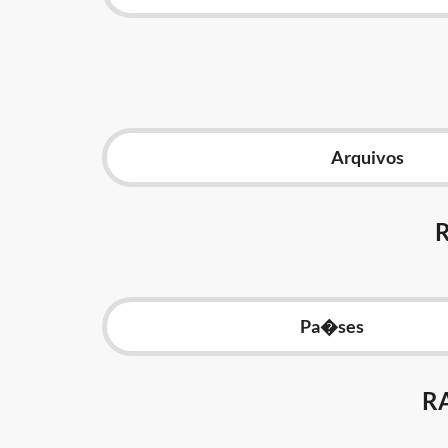
Arquivos
Pa�ses
R