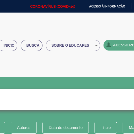
CORONAVÍRUS (COVID-19)
ACESSO À INFORMAÇÃO
Ministério da Defesa
Ministério das Relações
Mini
IR
Exteriores
PARA
O
Ministério da Cidadania
Ministério da Saúde
Mini
CONTEÚDO
ACESSO RE
INICIO
BUSCA
SOBRE O EDUCAPES
Ministério do Desenvolvimento
Controladoria-Geral da União
Minis
Regional
e do
Advocacia-Geral da União
Banco Central do Brasil
Plana
Autores
Data do documento
Título
Ma