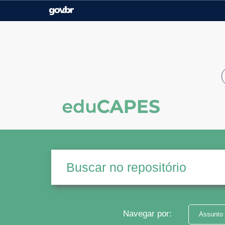
Casa Civil
Ministério da Justiça e
Segurança Pública
Ministério da Agricultura,
Ministério da Educação
Pecuária e Abastecimento
Ministério do Meio Ambiente
Ministério do Turismo
Secretaria de Governo
Gabinete de Segurança
Institucional
Navegar por:
Assunto