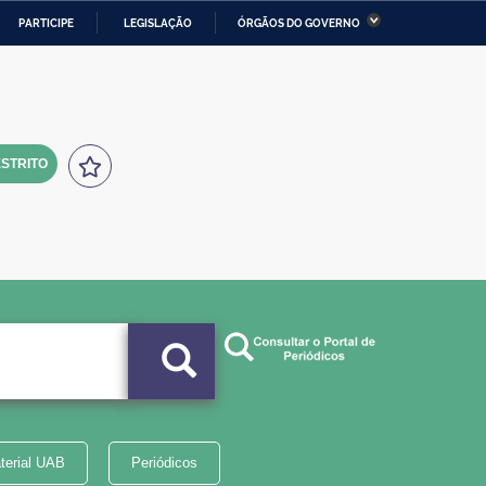
PARTICIPE
LEGISLAÇÃO
ÓRGÃOS DO GOVERNO
stério da Economia
Ministério da Infraestrutura
stério de Minas e Energia
Ministério da Ciência,
Tecnologia, Inovações e
Comunicações
STRITO
tério da Mulher, da Família
Secretaria-Geral
s Direitos Humanos
lto
terial UAB
Periódicos