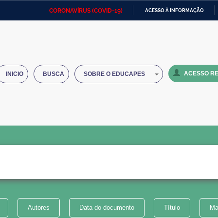
CORONAVÍRUS (COVID-19)
ACESSO À INFORMAÇÃO
Ministério da Defesa
Ministério das Relações
Mini
IR
Exteriores
PARA
O
Ministério da Cidadania
Ministério da Saúde
Mini
CONTEÚDO
ACESSO RE
INICIO
BUSCA
SOBRE O EDUCAPES
Ministério do Desenvolvimento
Controladoria-Geral da União
Minis
Regional
e do
Advocacia-Geral da União
Banco Central do Brasil
Plana
Autores
Data do documento
Título
Ma