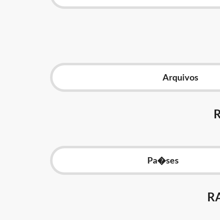
Arquivos
Pa�ses
R