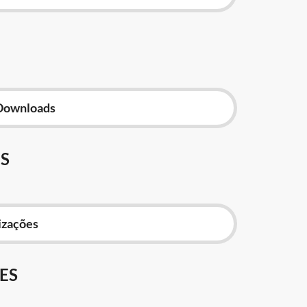
Downloads
S
izações
ES