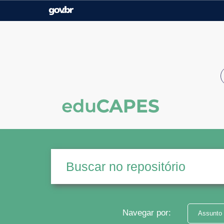
Casa Civil
Ministério da Justiça e
Segurança Pública
Ministério da Agricultura,
Ministério da Educação
Pecuária e Abastecimento
Ministério do Meio Ambiente
Ministério do Turismo
Secretaria de Governo
Gabinete de Segurança
Institucional
Navegar por:
Assunto