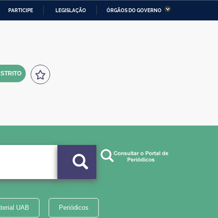
PARTICIPE
LEGISLAÇÃO
ÓRGÃOS DO GOVERNO
stério da Economia
Ministério da Infraestrutura
stério de Minas e Energia
Ministério da Ciência,
Tecnologia, Inovações e
Comunicações
STRITO
tério da Mulher, da Família
Secretaria-Geral
s Direitos Humanos
lto
terial UAB
Periódicos