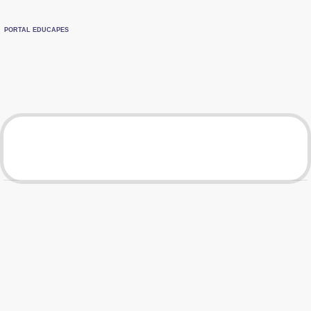
PORTAL EDUCAPES
TOTAL DE VISUALIZAÇÕES
Material
Visualizações
TOTAL DE VISUALIZAÇÕES POR MÊS