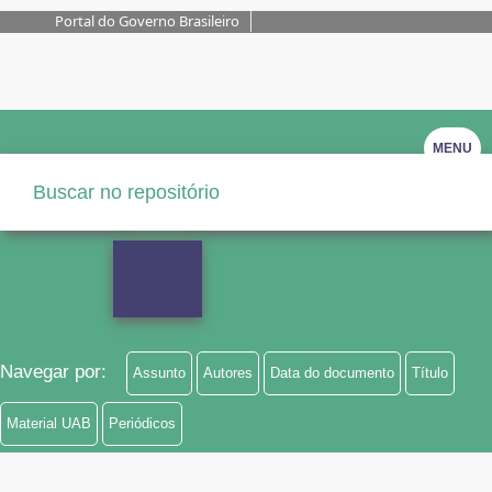
Portal do Governo Brasileiro
MENU
Navegar por:
Assunto
Autores
Data do documento
Título
Material UAB
Periódicos