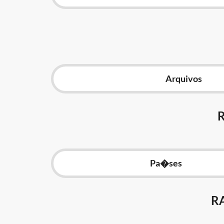
Arquivos
Pa�ses
R