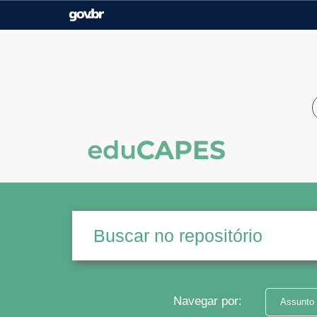
Casa Civil
Ministério da Justiça e
Segurança Pública
Ministério da Agricultura,
Ministério da Educação
Pecuária e Abastecimento
Ministério do Meio Ambiente
Ministério do Turismo
Secretaria de Governo
Gabinete de Segurança
Institucional
Navegar por:
Assunto