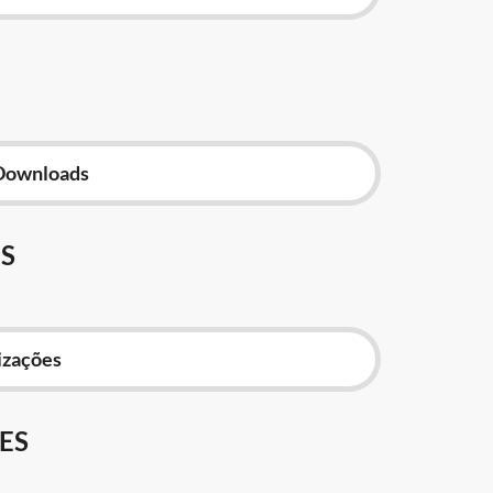
Downloads
S
izações
ES