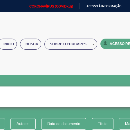
CORONAVÍRUS (COVID-19)
ACESSO À INFORMAÇÃO
Ministério da Defesa
Ministério das Relações
Mini
IR
Exteriores
PARA
O
Ministério da Cidadania
Ministério da Saúde
Mini
CONTEÚDO
ACESSO RE
INICIO
BUSCA
SOBRE O EDUCAPES
Ministério do Desenvolvimento
Controladoria-Geral da União
Minis
Regional
e do
Advocacia-Geral da União
Banco Central do Brasil
Plana
Autores
Data do documento
Título
Ma