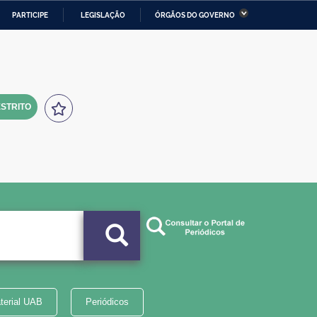
PARTICIPE
LEGISLAÇÃO
ÓRGÃOS DO GOVERNO
stério da Economia
Ministério da Infraestrutura
stério de Minas e Energia
Ministério da Ciência,
Tecnologia, Inovações e
Comunicações
STRITO
tério da Mulher, da Família
Secretaria-Geral
s Direitos Humanos
lto
terial UAB
Periódicos