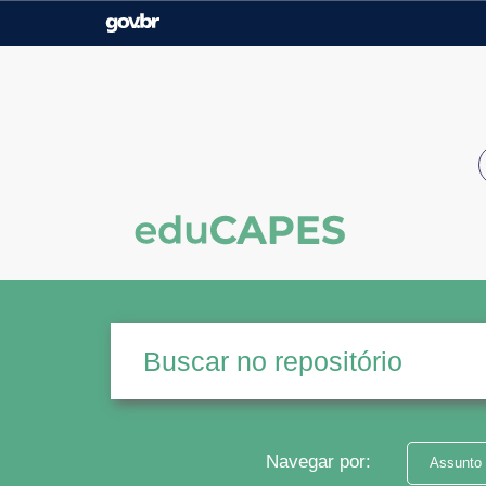
Casa Civil
Ministério da Justiça e
Segurança Pública
Ministério da Agricultura,
Ministério da Educação
Pecuária e Abastecimento
Ministério do Meio Ambiente
Ministério do Turismo
Secretaria de Governo
Gabinete de Segurança
Institucional
Navegar por:
Assunto