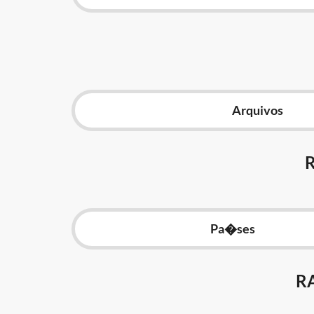
Arquivos
Pa�ses
R