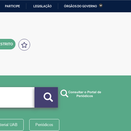
PARTICIPE
LEGISLAÇÃO
ÓRGÃOS DO GOVERNO
stério da Economia
Ministério da Infraestrutura
stério de Minas e Energia
Ministério da Ciência,
Tecnologia, Inovações e
Comunicações
STRITO
tério da Mulher, da Família
Secretaria-Geral
s Direitos Humanos
lto
terial UAB
Periódicos