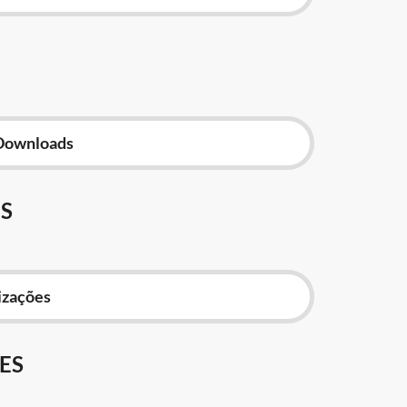
Downloads
S
izações
ES