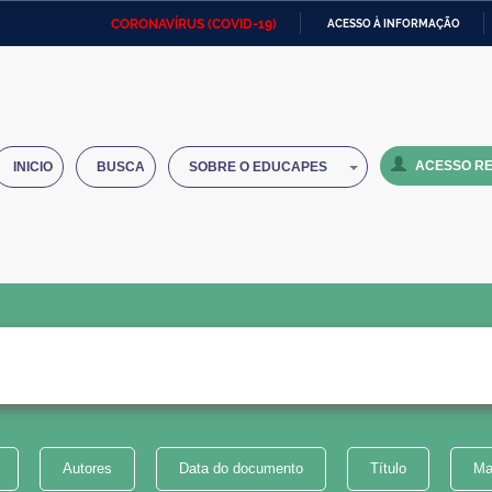
CORONAVÍRUS (COVID-19)
ACESSO À INFORMAÇÃO
Ministério da Defesa
Ministério das Relações
Mini
IR
Exteriores
PARA
O
Ministério da Cidadania
Ministério da Saúde
Mini
CONTEÚDO
ACESSO RE
INICIO
BUSCA
SOBRE O EDUCAPES
Ministério do Desenvolvimento
Controladoria-Geral da União
Minis
Regional
e do
Advocacia-Geral da União
Banco Central do Brasil
Plana
Autores
Data do documento
Título
Ma