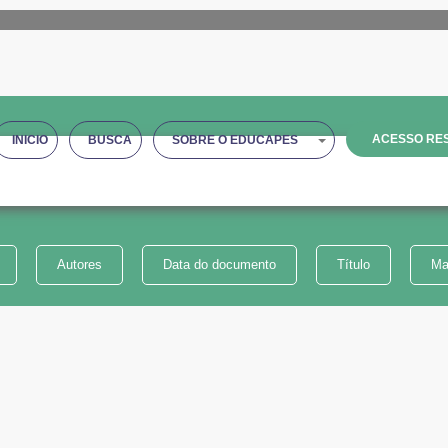
ACESSO RES
INICIO
BUSCA
SOBRE O EDUCAPES
Autores
Data do documento
Título
Ma