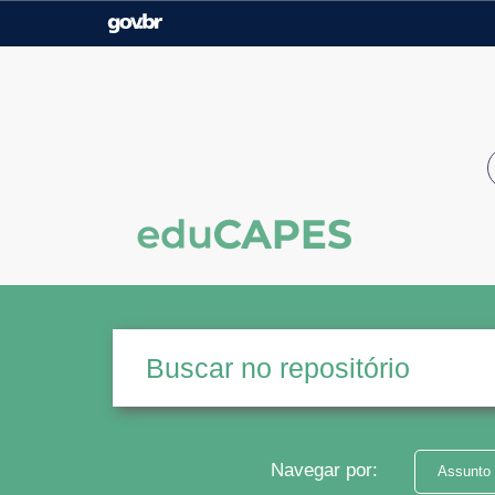
Casa Civil
Ministério da Justiça e
Segurança Pública
Ministério da Agricultura,
Ministério da Educação
Pecuária e Abastecimento
Ministério do Meio Ambiente
Ministério do Turismo
Secretaria de Governo
Gabinete de Segurança
Institucional
Navegar por:
Assunto