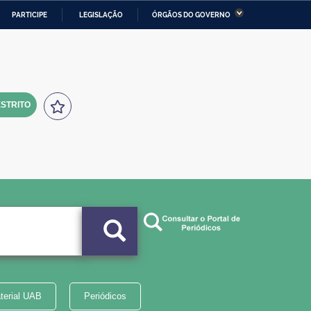
PARTICIPE
LEGISLAÇÃO
ÓRGÃOS DO GOVERNO
stério da Economia
Ministério da Infraestrutura
stério de Minas e Energia
Ministério da Ciência,
Tecnologia, Inovações e
Comunicações
STRITO
tério da Mulher, da Família
Secretaria-Geral
s Direitos Humanos
lto
terial UAB
Periódicos