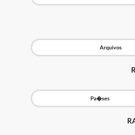
Arquivos
Pa�ses
R