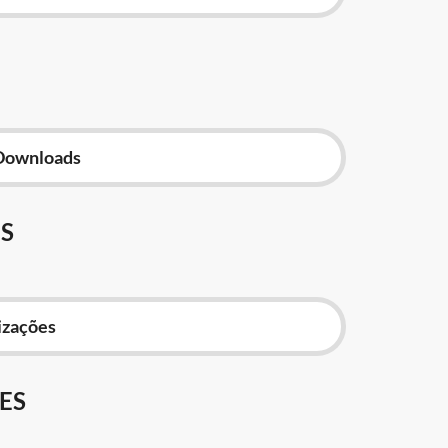
Downloads
S
izações
ES