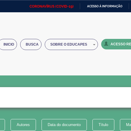
CORONAVÍRUS (COVID-19)
ACESSO À INFORMAÇÃO
Ministério da Defesa
Ministério das Relações
Mini
IR
Exteriores
PARA
O
Ministério da Cidadania
Ministério da Saúde
Mini
CONTEÚDO
ACESSO RE
INICIO
BUSCA
SOBRE O EDUCAPES
Ministério do Desenvolvimento
Controladoria-Geral da União
Minis
Regional
e do
Advocacia-Geral da União
Banco Central do Brasil
Plana
Autores
Data do documento
Título
Ma