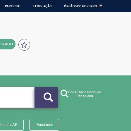
PARTICIPE
LEGISLAÇÃO
ÓRGÃOS DO GOVERNO
stério da Economia
Ministério da Infraestrutura
stério de Minas e Energia
Ministério da Ciência,
Tecnologia, Inovações e
Comunicações
STRITO
tério da Mulher, da Família
Secretaria-Geral
s Direitos Humanos
lto
terial UAB
Periódicos