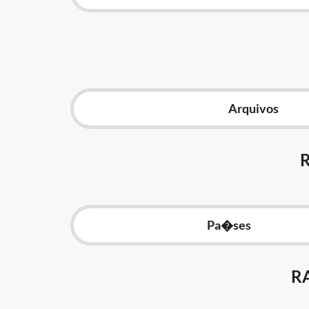
Arquivos
Pa�ses
R