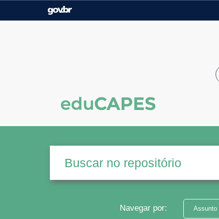
Casa Civil
Ministério da Justiça e
Segurança Pública
Ministério da Agricultura,
Ministério da Educação
Pecuária e Abastecimento
Ministério do Meio Ambiente
Ministério do Turismo
Secretaria de Governo
Gabinete de Segurança
Institucional
Navegar por:
Assunto