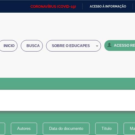
CORONAVÍRUS (COVID-19)
ACESSO À INFORMAÇÃO
Ministério da Defesa
Ministério das Relações
Mini
IR
Exteriores
PARA
O
Ministério da Cidadania
Ministério da Saúde
Mini
CONTEÚDO
ACESSO RE
INICIO
BUSCA
SOBRE O EDUCAPES
Ministério do Desenvolvimento
Controladoria-Geral da União
Minis
Regional
e do
Advocacia-Geral da União
Banco Central do Brasil
Plana
Autores
Data do documento
Título
Ma