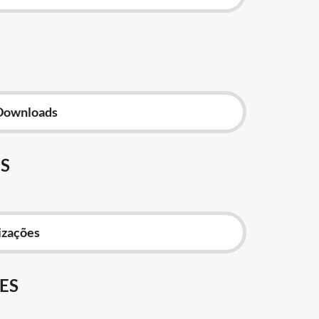
Downloads
S
izações
ES