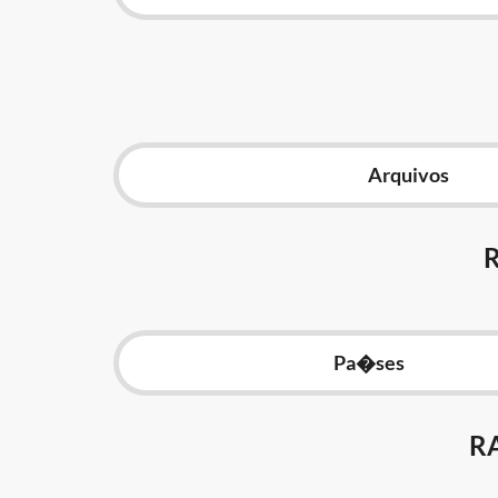
Arquivos
Pa�ses
R