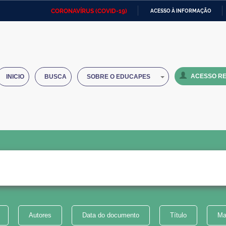
CORONAVÍRUS (COVID-19)
ACESSO À INFORMAÇÃO
Ministério da Defesa
Ministério das Relações
Mini
IR
Exteriores
PARA
O
Ministério da Cidadania
Ministério da Saúde
Mini
CONTEÚDO
ACESSO RE
INICIO
BUSCA
SOBRE O EDUCAPES
Ministério do Desenvolvimento
Controladoria-Geral da União
Minis
Regional
e do
Advocacia-Geral da União
Banco Central do Brasil
Plana
Autores
Data do documento
Título
Ma