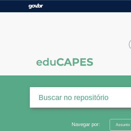
Casa Civil
Ministério da Justiça e
Segurança Pública
Ministério da Agricultura,
Ministério da Educação
Pecuária e Abastecimento
Ministério do Meio Ambiente
Ministério do Turismo
Secretaria de Governo
Gabinete de Segurança
Institucional
Navegar por:
Assunto