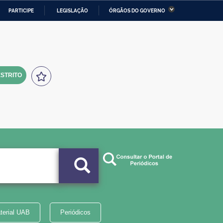
PARTICIPE
LEGISLAÇÃO
ÓRGÃOS DO GOVERNO
stério da Economia
Ministério da Infraestrutura
stério de Minas e Energia
Ministério da Ciência,
Tecnologia, Inovações e
Comunicações
STRITO
tério da Mulher, da Família
Secretaria-Geral
s Direitos Humanos
lto
terial UAB
Periódicos