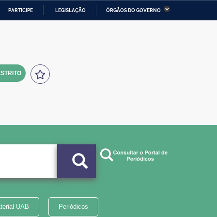
PARTICIPE
LEGISLAÇÃO
ÓRGÃOS DO GOVERNO
stério da Economia
Ministério da Infraestrutura
stério de Minas e Energia
Ministério da Ciência,
Tecnologia, Inovações e
Comunicações
STRITO
tério da Mulher, da Família
Secretaria-Geral
s Direitos Humanos
lto
terial UAB
Periódicos