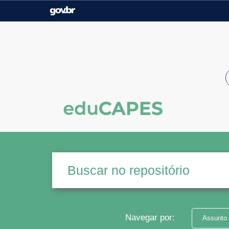
Casa Civil
Ministério da Justiça e
Segurança Pública
Ministério da Agricultura,
Ministério da Educação
Pecuária e Abastecimento
Ministério do Meio Ambiente
Ministério do Turismo
Secretaria de Governo
Gabinete de Segurança
Institucional
Navegar por:
Assunto