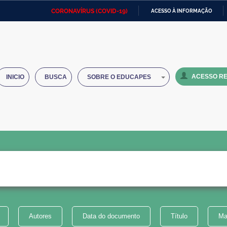
CORONAVÍRUS (COVID-19)
ACESSO À INFORMAÇÃO
Ministério da Defesa
Ministério das Relações
Mini
IR
Exteriores
PARA
O
Ministério da Cidadania
Ministério da Saúde
Mini
CONTEÚDO
ACESSO RE
INICIO
BUSCA
SOBRE O EDUCAPES
Ministério do Desenvolvimento
Controladoria-Geral da União
Minis
Regional
e do
Advocacia-Geral da União
Banco Central do Brasil
Plana
Autores
Data do documento
Título
Ma