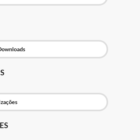
Downloads
S
izações
ES