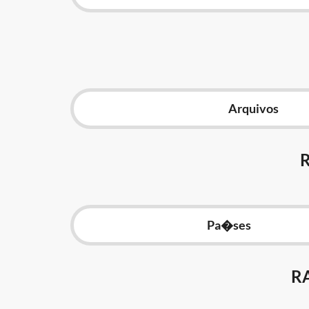
Arquivos
Pa�ses
R