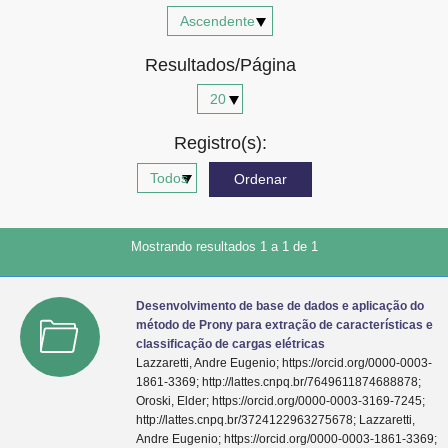
Advocacia-Geral da União
Resultados/Página
Banco Central do Brasil
Planalto
Registro(s):
Mostrando resultados 1 a 1 de 1
Desenvolvimento de base de dados e aplicação do
método de Prony para extração de características e
classificação de cargas elétricas
Lazzaretti, Andre Eugenio; https://orcid.org/0000-0003-
1861-3369; http://lattes.cnpq.br/7649611874688878;
Oroski, Elder; https://orcid.org/0000-0003-3169-7245;
http://lattes.cnpq.br/3724122963275678; Lazzaretti,
Andre Eugenio; https://orcid.org/0000-0003-1861-3369;