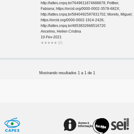
http://lattes.cnpq.br/7649611874688878; Pottker,
Fabiana; https://orcid.org/0000-0002-3578-682X;
http://lattes.cnpq.br/5840492597831702; Moreto, Miguel;
https://orcid.org/0000-0002-1914-2426;
http://lattes.cnpq.br/4853832668516720
Ancelmo, Hellen Cristina
10-Fev-2021
★
★
★
★
★
(0)
Mostrando resultados 1 a 1 de 1