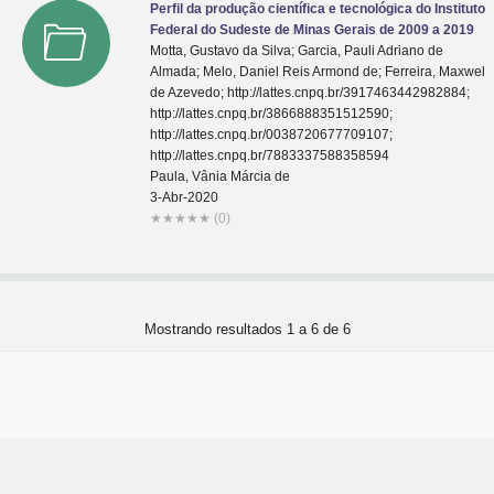
Perfil da produção científica e tecnológica do Instituto
Federal do Sudeste de Minas Gerais de 2009 a 2019
Motta, Gustavo da Silva; Garcia, Pauli Adriano de
Almada; Melo, Daniel Reis Armond de; Ferreira, Maxwel
de Azevedo; http://lattes.cnpq.br/3917463442982884;
http://lattes.cnpq.br/3866888351512590;
http://lattes.cnpq.br/0038720677709107;
http://lattes.cnpq.br/7883337588358594
Paula, Vânia Márcia de
3-Abr-2020
★
★
★
★
★
(0)
Mostrando resultados 1 a 6 de 6