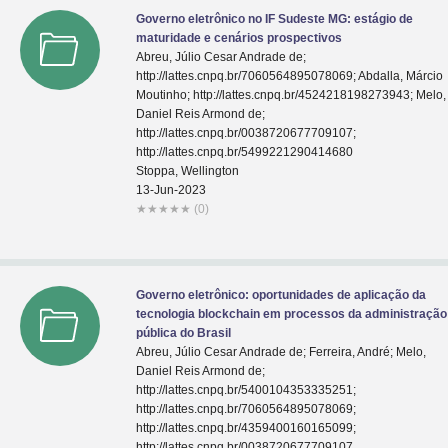
Governo eletrônico no IF Sudeste MG: estágio de
maturidade e cenários prospectivos
Abreu, Júlio Cesar Andrade de;
http://lattes.cnpq.br/7060564895078069; Abdalla, Márcio
Moutinho; http://lattes.cnpq.br/4524218198273943; Melo,
Daniel Reis Armond de;
http://lattes.cnpq.br/0038720677709107;
http://lattes.cnpq.br/5499221290414680
Stoppa, Wellington
13-Jun-2023
★
★
★
★
★
(0)
Governo eletrônico: oportunidades de aplicação da
tecnologia blockchain em processos da administração
pública do Brasil
Abreu, Júlio Cesar Andrade de; Ferreira, André; Melo,
Daniel Reis Armond de;
http://lattes.cnpq.br/5400104353335251;
http://lattes.cnpq.br/7060564895078069;
http://lattes.cnpq.br/4359400160165099;
http://lattes.cnpq.br/0038720677709107