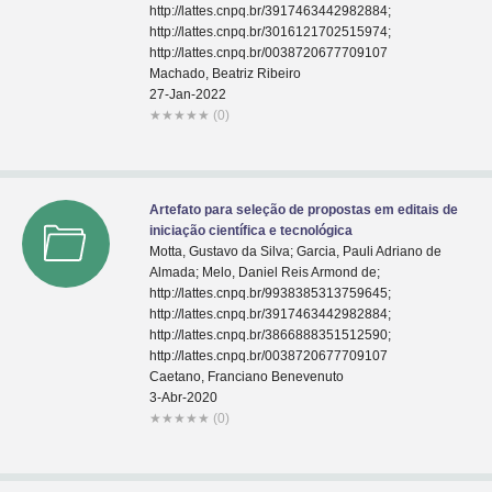
http://lattes.cnpq.br/3917463442982884;
http://lattes.cnpq.br/3016121702515974;
http://lattes.cnpq.br/0038720677709107
Machado, Beatriz Ribeiro
27-Jan-2022
★
★
★
★
★
(0)
Artefato para seleção de propostas em editais de
iniciação científica e tecnológica
Motta, Gustavo da Silva; Garcia, Pauli Adriano de
Almada; Melo, Daniel Reis Armond de;
http://lattes.cnpq.br/9938385313759645;
http://lattes.cnpq.br/3917463442982884;
http://lattes.cnpq.br/3866888351512590;
http://lattes.cnpq.br/0038720677709107
Caetano, Franciano Benevenuto
3-Abr-2020
★
★
★
★
★
(0)