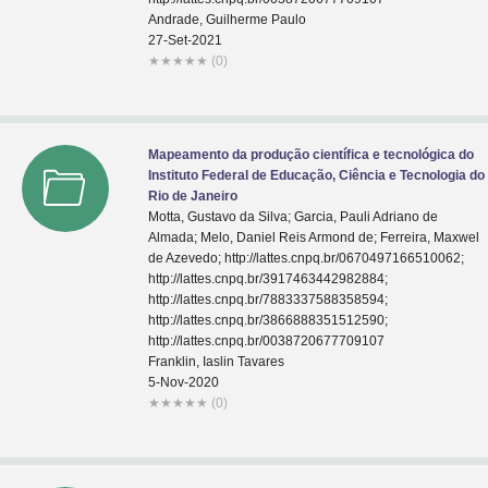
Andrade, Guilherme Paulo
27-Set-2021
★
★
★
★
★
(0)
Mapeamento da produção científica e tecnológica do
Instituto Federal de Educação, Ciência e Tecnologia do
Rio de Janeiro
Motta, Gustavo da Silva; Garcia, Pauli Adriano de
Almada; Melo, Daniel Reis Armond de; Ferreira, Maxwel
de Azevedo; http://lattes.cnpq.br/0670497166510062;
http://lattes.cnpq.br/3917463442982884;
http://lattes.cnpq.br/7883337588358594;
http://lattes.cnpq.br/3866888351512590;
http://lattes.cnpq.br/0038720677709107
Franklin, Iaslin Tavares
5-Nov-2020
★
★
★
★
★
(0)