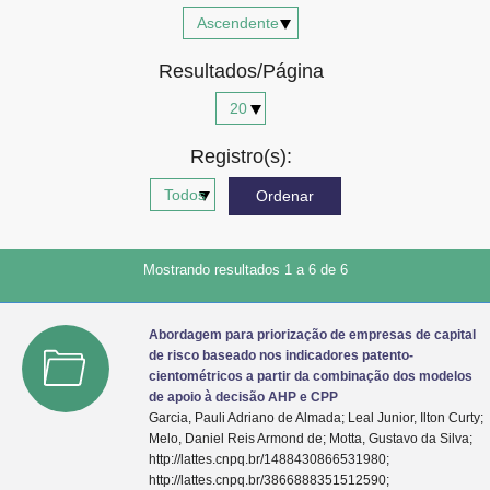
Advocacia-Geral da União
Resultados/Página
Banco Central do Brasil
Planalto
Registro(s):
Mostrando resultados 1 a 6 de 6
Abordagem para priorização de empresas de capital
de risco baseado nos indicadores patento-
cientométricos a partir da combinação dos modelos
de apoio à decisão AHP e CPP
Garcia, Pauli Adriano de Almada; Leal Junior, Ilton Curty;
Melo, Daniel Reis Armond de; Motta, Gustavo da Silva;
http://lattes.cnpq.br/1488430866531980;
http://lattes.cnpq.br/3866888351512590;