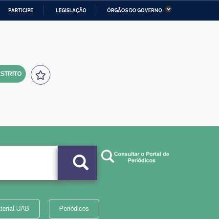
PARTICIPE
LEGISLAÇÃO
ÓRGÃOS DO GOVERNO
stério da Economia
Ministério da Infraestrutura
stério de Minas e Energia
Ministério da Ciência,
Tecnologia, Inovações e
Comunicações
STRITO
tério da Mulher, da Família
Secretaria-Geral
s Direitos Humanos
lto
terial UAB
Periódicos