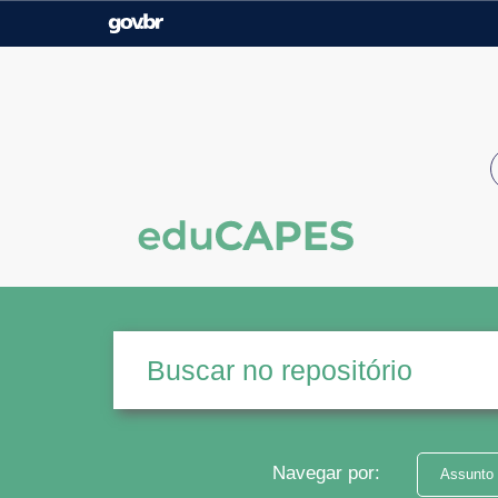
Casa Civil
Ministério da Justiça e
Segurança Pública
Ministério da Agricultura,
Ministério da Educação
Pecuária e Abastecimento
Ministério do Meio Ambiente
Ministério do Turismo
Secretaria de Governo
Gabinete de Segurança
Institucional
Navegar por:
Assunto