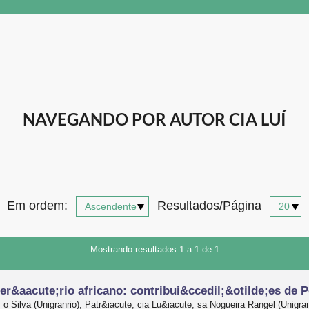
NAVEGANDO POR AUTOR CIA LUÍ
Em ordem:
Resultados/Página
Mostrando resultados 1 a 1 de 1
iter&aacute;rio africano: contribui&ccedil;&otilde;es de
; o Silva (Unigranrio); Patr&iacute; cia Lu&iacute; sa Nogueira Rangel (Unigran