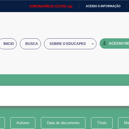
CORONAVÍRUS (COVID-19)
ACESSO À INFORMAÇÃO
Ministério da Defesa
Ministério das Relações
Mini
IR
Exteriores
PARA
O
Ministério da Cidadania
Ministério da Saúde
Mini
CONTEÚDO
ACESSO RE
INICIO
BUSCA
SOBRE O EDUCAPES
Ministério do Desenvolvimento
Controladoria-Geral da União
Minis
Regional
e do
Advocacia-Geral da União
Banco Central do Brasil
Plana
Autores
Data do documento
Título
Ma