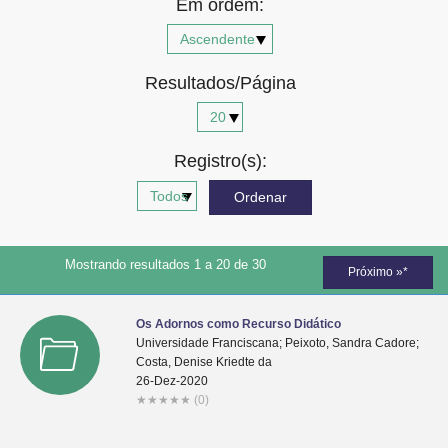
Em ordem:
Advocacia-Geral da União
Banco Central do Brasil
Resultados/Página
Planalto
Registro(s):
Mostrando resultados 1 a 20 de 30
Próximo »*
Os Adornos como Recurso Didático
Universidade Franciscana; Peixoto, Sandra Cadore;
Costa, Denise Kriedte da
26-Dez-2020
★
★
★
★
★
(0)