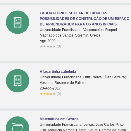
LABORATÓRIO ESCOLAR DE CIÊNCIAS:
POSSIBILIDADES DE CONSTRUÇÃO DE UM ESPAÇO
DE APRENDIZAGEM PARA OS ANOS INICIAIS
Universidade Franciscana; Vasconcelos, Raquel
Machado dos Santos; Scremin, Greice
Ago-2020
★
★
★
★
★
(0)
A lagartinha cabeluda
Universidade Franciscana; Ortiz, Neiva Lílian Ferreira;
Vestena, Rosemar de Fátima
20-Ago-2017
★
★
★
★
★
(9)
Matemática em Gestos
Universidade Franciscana; Leivas, José Carlos Pinto;
Lutz, Mauricio Ramos; Castro, Laura Tiemme de; Silva,