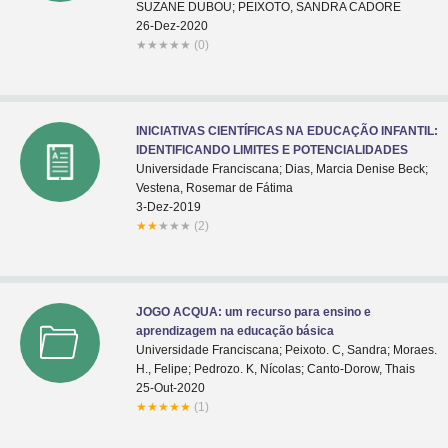
SUZANE DUBOU; PEIXOTO, SANDRA CADORE
26-Dez-2020
★
★
★
★
★
(0)
INICIATIVAS CIENTÍFICAS NA EDUCAÇÃO INFANTIL:
IDENTIFICANDO LIMITES E POTENCIALIDADES
Universidade Franciscana; Dias, Marcia Denise Beck;
Vestena, Rosemar de Fátima
3-Dez-2019
★
★
★
★
★
(2)
JOGO ACQUA: um recurso para ensino e
aprendizagem na educação básica
Universidade Franciscana; Peixoto. C, Sandra; Moraes.
H., Felipe; Pedrozo. K, Nícolas; Canto-Dorow, Thais
25-Out-2020
★
★
★
★
★
(1)