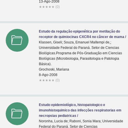
13-Ago-2008
★
★
★
★
★
(0)
Estudo da regulaçăo epigenética por metilaçăo do
receptor de quimiocinas CXCR4 no câncer de mama /
Klassen, Giseli; Souza, Emanuel Maltempi de,;
Universidade Federal do Paraná. Setor de Ciencias
Biológicas.Programa de Pós-Graduaçăo em Ciencias
Biológicas (Microbiologia, Parasitologia e Patologia
Básica).
Grochoski, Mariana
8-Ago-2008
★
★
★
★
★
(0)
Estudo epidemiológico, histopatologico e
imunohistoquimico das infecções respiratorias em
necropsias pediatricas /
Noronha, Lucia de; Raboni, Sonia Mara; Universidade
Federal do Paraná. Setor de Ciencias