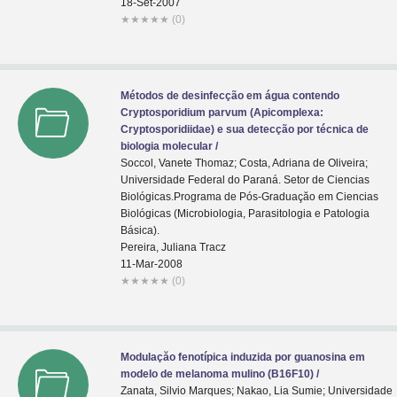
18-Set-2007
★
★
★
★
★
(0)
Métodos de desinfecção em água contendo
Cryptosporidium parvum (Apicomplexa:
Cryptosporidiidae) e sua detecção por técnica de
biologia molecular /
Soccol, Vanete Thomaz; Costa, Adriana de Oliveira;
Universidade Federal do Paraná. Setor de Ciencias
Biológicas.Programa de Pós-Graduaçăo em Ciencias
Biológicas (Microbiologia, Parasitologia e Patologia
Básica).
Pereira, Juliana Tracz
11-Mar-2008
★
★
★
★
★
(0)
Modulaçăo fenotípica induzida por guanosina em
modelo de melanoma mulino (B16F10) /
Zanata, Silvio Marques; Nakao, Lia Sumie; Universidade