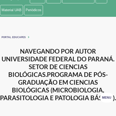
Ministério de Minas e Energia
Material UAB
Periódicos
Ministério da Ciência, Tecnologia, Inovações e Comunicações
Ministério do Meio Ambiente
PORTAL EDUCAPES
Ministério do Turismo
NAVEGANDO POR AUTOR
Ministério do Desenvolvimento Regional
UNIVERSIDADE FEDERAL DO PARANÁ.
Controladoria-Geral da União
SETOR DE CIENCIAS
BIOLÓGICAS.PROGRAMA DE PÓS-
Ministério da Mulher, da Família e dos Direitos Humanos
GRADUAÇĂO EM CIENCIAS
Secretaria-Geral
BIOLÓGICAS (MICROBIOLOGIA,
PARASITOLOGIA E PATOLOGIA BÁSICA).
MENU
Secretaria de Governo
Gabinete de Segurança Institucional