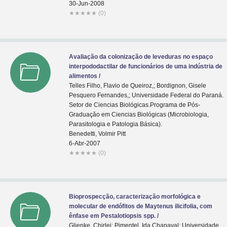
30-Jun-2008
★
★
★
★
★
(0)
Avaliação da colonização de leveduras no espaço
interpododactilar de funcionários de uma indústria de
alimentos /
Telles Filho, Flavio de Queiroz,; Bordignon, Gisele
Pesquero Fernandes,; Universidade Federal do Paraná.
Setor de Ciencias Biológicas.Programa de Pós-
Graduaçăo em Ciencias Biológicas (Microbiologia,
Parasitologia e Patologia Básica).
Benedetti, Volmir Pitt
6-Abr-2007
★
★
★
★
★
(0)
Bioprospecção, caracterização morfológica e
molecular de endófitos de Maytenus ilicifolia, com
ênfase em Pestalotiopsis spp. /
Glienke, Chirlei; Pimentel, Ida Chapaval; Universidade