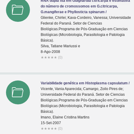
RNA dupla fita em Guignardia citricarpa e estimativa
do número de cromossomos em G.citricarpa,
G.mangiferae e Phyllosticta spinarum /
Glienke, Chirlei; Kava-Cordeiro, Vanessa; Universidade
Federal do Paraná. Setor de Ciencias
Biológicas.Programa de Pós-Graduaçăo em Ciencias
Biológicas (Microbiologia, Parasitologia e Patologia
Básica).
Silva, Tatiane Mariussi e
8-Ago-2008
★
★
★
★
★
(0)
Variabilidade genética em Histoplasma capsulatum /
Vicente, Vania Aparecida; Camargo, Zoilo Pires de;
Universidade Federal do Paraná. Setor de Ciencias
Biológicas.Programa de Pós-Graduaçăo em Ciencias
Biológicas (Microbiologia, Parasitologia e Patologia
Básica).
Imano, Elaine Cristina Martins
15-Set-2007
★
★
★
★
★
(0)