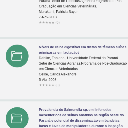
Paraná. Setor de Ciencias Agrárias.Programa de Pós-
Graduaçăo em Ciencias Veterinárias.
Murakami, Patricia Sayuri
7-Nov-2007
★
★
★
★
★
(0)
Níveis de lisina digestível em dietas de fêmeas suínas
primíparas em lactação /
Dahlke, Fabiano,; Universidade Federal do Paraná.
Setor de Ciencias Agrárias.Programa de Pós-Graduaçăo
em Ciencias Veterinárias.
Oelke, Carlos Alexandre
5-Abr-2008
★
★
★
★
★
(0)
Prevalencia de Salmonella sp. em linfonodos
mesentericos de suínos abatidos na região oeste do
Paraná e potencial de disseminação em bandejas,
facas e luvas de manipuladores durante a inspeção