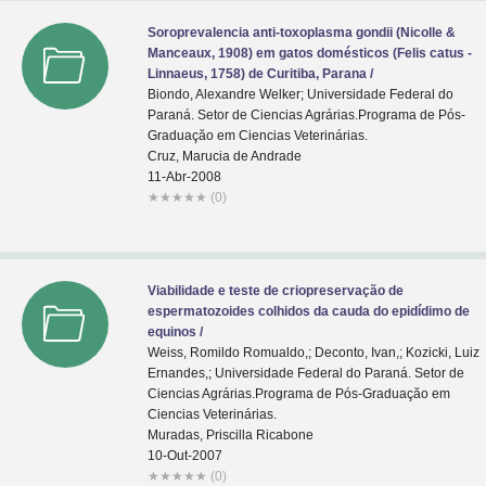
Soroprevalencia anti-toxoplasma gondii (Nicolle &
Manceaux, 1908) em gatos domésticos (Felis catus -
Linnaeus, 1758) de Curitiba, Parana /
Biondo, Alexandre Welker; Universidade Federal do
Paraná. Setor de Ciencias Agrárias.Programa de Pós-
Graduaçăo em Ciencias Veterinárias.
Cruz, Marucia de Andrade
11-Abr-2008
★
★
★
★
★
(0)
Viabilidade e teste de criopreservação de
espermatozoides colhidos da cauda do epidídimo de
equinos /
Weiss, Romildo Romualdo,; Deconto, Ivan,; Kozicki, Luiz
Ernandes,; Universidade Federal do Paraná. Setor de
Ciencias Agrárias.Programa de Pós-Graduaçăo em
Ciencias Veterinárias.
Muradas, Priscilla Ricabone
10-Out-2007
★
★
★
★
★
(0)