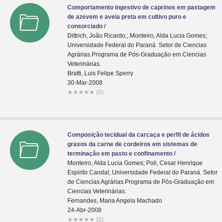
Comportamento ingestivo de caprinos em pastagem
de azevem e aveia preta em cultivo puro e
consorciado /
Dittrich, João Ricardo,; Monteiro, Alda Lucia Gomes;
Universidade Federal do Paraná. Setor de Ciencias
Agrárias.Programa de Pós-Graduaçăo em Ciencias
Veterinárias.
Bratti, Luis Felipe Sperry
30-Mar-2008
★
★
★
★
★
(0)
Composiçăo tecidual da carcaça e perfil de ácidos
graxos da carne de cordeiros em sistemas de
terminaçăo em pasto e confinamento /
Monteiro, Alda Lucia Gomes; Poli, Cesar Henrique
Espirito Candal; Universidade Federal do Paraná. Setor
de Ciencias Agrárias.Programa de Pós-Graduaçăo em
Ciencias Veterinárias.
Fernandes, Maria Angela Machado
24-Abr-2008
★
★
★
★
★
(0)