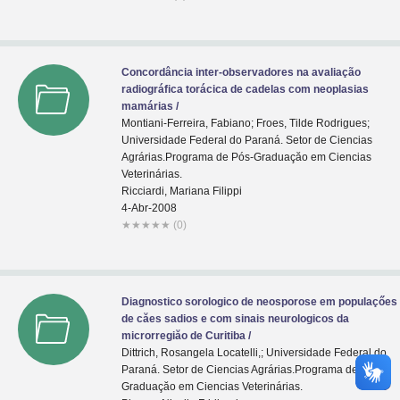
Concordância inter-observadores na avaliação
radiográfica torácica de cadelas com neoplasias
mamárias /
Montiani-Ferreira, Fabiano; Froes, Tilde Rodrigues;
Universidade Federal do Paraná. Setor de Ciencias
Agrárias.Programa de Pós-Graduaçăo em Ciencias
Veterinárias.
Ricciardi, Mariana Filippi
4-Abr-2008
★
★
★
★
★
(0)
Diagnostico sorologico de neosporose em populaçőes
de căes sadios e com sinais neurologicos da
microrregiăo de Curitiba /
Dittrich, Rosangela Locatelli,; Universidade Federal do
Paraná. Setor de Ciencias Agrárias.Programa de Pós-
Graduaçăo em Ciencias Veterinárias.