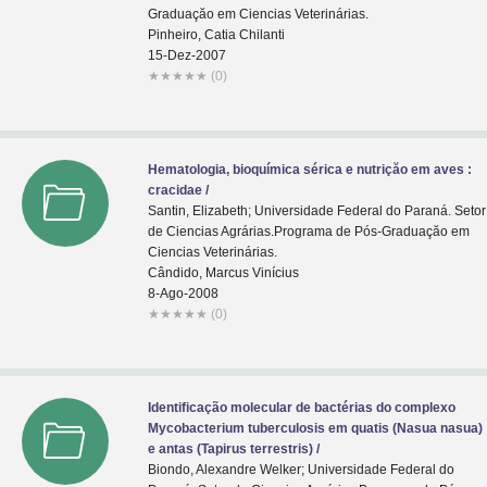
Graduaçăo em Ciencias Veterinárias.
Pinheiro, Catia Chilanti
15-Dez-2007
★
★
★
★
★
(0)
Hematologia, bioquímica sérica e nutriçăo em aves :
cracidae /
Santin, Elizabeth; Universidade Federal do Paraná. Setor
de Ciencias Agrárias.Programa de Pós-Graduaçăo em
Ciencias Veterinárias.
Cândido, Marcus Vinícius
8-Ago-2008
★
★
★
★
★
(0)
Identificação molecular de bactérias do complexo
Mycobacterium tuberculosis em quatis (Nasua nasua)
e antas (Tapirus terrestris) /
Biondo, Alexandre Welker; Universidade Federal do