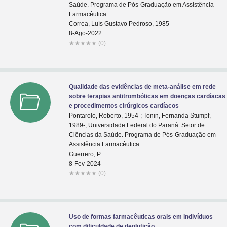
Saúde. Programa de Pós-Graduação em Assistência
Farmacêutica
Correa, Luís Gustavo Pedroso, 1985-
8-Ago-2022
★
★
★
★
★
(0)
Qualidade das evidências de meta-análise em rede
sobre terapias antitrombóticas em doenças cardíacas
e procedimentos cirúrgicos cardíacos
Pontarolo, Roberto, 1954-; Tonin, Fernanda Stumpf,
1989-; Universidade Federal do Paraná. Setor de
Ciências da Saúde. Programa de Pós-Graduação em
Assistência Farmacêutica
Guerrero, P.
8-Fev-2024
★
★
★
★
★
(0)
Uso de formas farmacêuticas orais em indivíduos
com dificuldade de deglutição