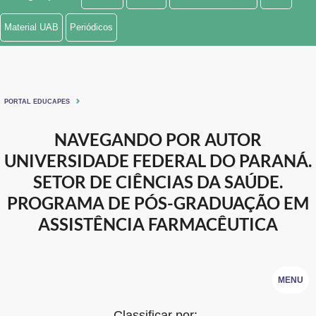
Ministério de Minas e Energia
Material UAB
Periódicos
Ministério da Ciência, Tecnologia, Inovações e Comunicações
Ministério do Meio Ambiente
PORTAL EDUCAPES
Ministério do Turismo
NAVEGANDO POR AUTOR
Ministério do Desenvolvimento Regional
UNIVERSIDADE FEDERAL DO PARANÁ.
Controladoria-Geral da União
SETOR DE CIÊNCIAS DA SAÚDE.
PROGRAMA DE PÓS-GRADUAÇÃO EM
Ministério da Mulher, da Família e dos Direitos Humanos
ASSISTÊNCIA FARMACÊUTICA
Secretaria-Geral
Secretaria de Governo
MENU
Gabinete de Segurança Institucional
Classificar por: