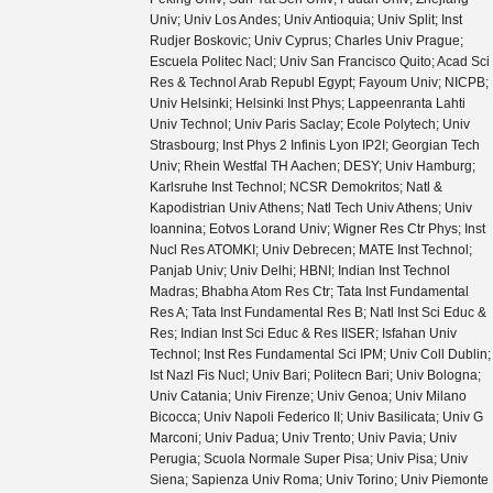
Univ; Univ Los Andes; Univ Antioquia; Univ Split; Inst
Rudjer Boskovic; Univ Cyprus; Charles Univ Prague;
Escuela Politec Nacl; Univ San Francisco Quito; Acad Sci
Res & Technol Arab Republ Egypt; Fayoum Univ; NICPB;
Univ Helsinki; Helsinki Inst Phys; Lappeenranta Lahti
Univ Technol; Univ Paris Saclay; Ecole Polytech; Univ
Strasbourg; Inst Phys 2 Infinis Lyon IP2I; Georgian Tech
Univ; Rhein Westfal TH Aachen; DESY; Univ Hamburg;
Karlsruhe Inst Technol; NCSR Demokritos; Natl &
Kapodistrian Univ Athens; Natl Tech Univ Athens; Univ
Ioannina; Eotvos Lorand Univ; Wigner Res Ctr Phys; Inst
Nucl Res ATOMKI; Univ Debrecen; MATE Inst Technol;
Panjab Univ; Univ Delhi; HBNI; Indian Inst Technol
Madras; Bhabha Atom Res Ctr; Tata Inst Fundamental
Res A; Tata Inst Fundamental Res B; Natl Inst Sci Educ &
Res; Indian Inst Sci Educ & Res IISER; Isfahan Univ
Technol; Inst Res Fundamental Sci IPM; Univ Coll Dublin;
Ist Nazl Fis Nucl; Univ Bari; Politecn Bari; Univ Bologna;
Univ Catania; Univ Firenze; Univ Genoa; Univ Milano
Bicocca; Univ Napoli Federico II; Univ Basilicata; Univ G
Marconi; Univ Padua; Univ Trento; Univ Pavia; Univ
Perugia; Scuola Normale Super Pisa; Univ Pisa; Univ
Siena; Sapienza Univ Roma; Univ Torino; Univ Piemonte