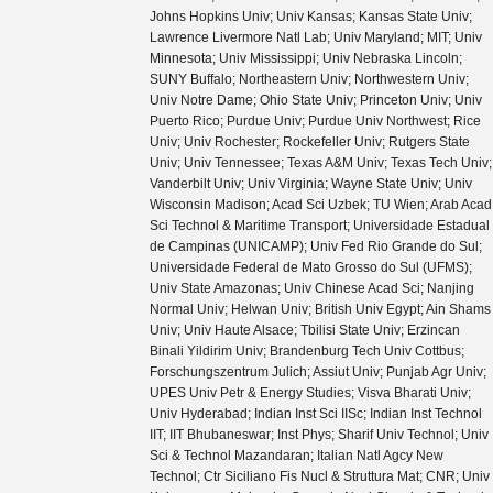
Johns Hopkins Univ; Univ Kansas; Kansas State Univ;
Lawrence Livermore Natl Lab; Univ Maryland; MIT; Univ
Minnesota; Univ Mississippi; Univ Nebraska Lincoln;
SUNY Buffalo; Northeastern Univ; Northwestern Univ;
Univ Notre Dame; Ohio State Univ; Princeton Univ; Univ
Puerto Rico; Purdue Univ; Purdue Univ Northwest; Rice
Univ; Univ Rochester; Rockefeller Univ; Rutgers State
Univ; Univ Tennessee; Texas A&M Univ; Texas Tech Univ;
Vanderbilt Univ; Univ Virginia; Wayne State Univ; Univ
Wisconsin Madison; Acad Sci Uzbek; TU Wien; Arab Acad
Sci Technol & Maritime Transport; Universidade Estadual
de Campinas (UNICAMP); Univ Fed Rio Grande do Sul;
Universidade Federal de Mato Grosso do Sul (UFMS);
Univ State Amazonas; Univ Chinese Acad Sci; Nanjing
Normal Univ; Helwan Univ; British Univ Egypt; Ain Shams
Univ; Univ Haute Alsace; Tbilisi State Univ; Erzincan
Binali Yildirim Univ; Brandenburg Tech Univ Cottbus;
Forschungszentrum Julich; Assiut Univ; Punjab Agr Univ;
UPES Univ Petr & Energy Studies; Visva Bharati Univ;
Univ Hyderabad; Indian Inst Sci IISc; Indian Inst Technol
IIT; IIT Bhubaneswar; Inst Phys; Sharif Univ Technol; Univ
Sci & Technol Mazandaran; Italian Natl Agcy New
Technol; Ctr Siciliano Fis Nucl & Struttura Mat; CNR; Univ