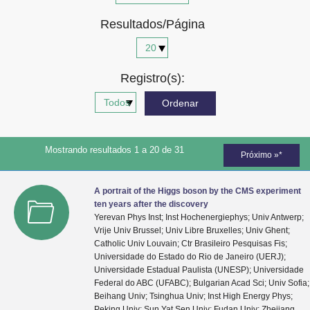
Advocacia-Geral da União
Resultados/Página
Banco Central do Brasil
Planalto
Registro(s):
Mostrando resultados 1 a 20 de 31
Próximo »*
A portrait of the Higgs boson by the CMS experiment
ten years after the discovery
Yerevan Phys Inst; Inst Hochenergiephys; Univ Antwerp;
Vrije Univ Brussel; Univ Libre Bruxelles; Univ Ghent;
Catholic Univ Louvain; Ctr Brasileiro Pesquisas Fis;
Universidade do Estado do Rio de Janeiro (UERJ);
Universidade Estadual Paulista (UNESP); Universidade
Federal do ABC (UFABC); Bulgarian Acad Sci; Univ Sofia;
Beihang Univ; Tsinghua Univ; Inst High Energy Phys;
Peking Univ; Sun Yat Sen Univ; Fudan Univ; Zhejiang