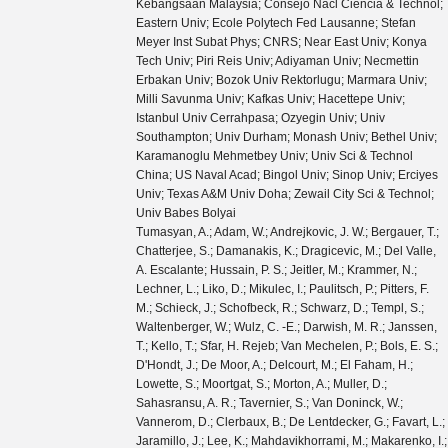
Kebangsaan Malaysia; Consejo Nacl Ciencia & Technol;
Eastern Univ; Ecole Polytech Fed Lausanne; Stefan
Meyer Inst Subat Phys; CNRS; Near East Univ; Konya
Tech Univ; Piri Reis Univ; Adiyaman Univ; Necmettin
Erbakan Univ; Bozok Univ Rektorlugu; Marmara Univ;
Milli Savunma Univ; Kafkas Univ; Hacettepe Univ;
Istanbul Univ Cerrahpasa; Ozyegin Univ; Univ
Southampton; Univ Durham; Monash Univ; Bethel Univ;
Karamanoglu Mehmetbey Univ; Univ Sci & Technol
China; US Naval Acad; Bingol Univ; Sinop Univ; Erciyes
Univ; Texas A&M Univ Doha; Zewail City Sci & Technol;
Univ Babes Bolyai
Tumasyan, A.; Adam, W.; Andrejkovic, J. W.; Bergauer, T.; Chatterjee, S.; Damanakis, K.; Dragicevic, M.; Del Valle, A. Escalante; Hussain, P. S.; Jeitler, M.; Krammer, N.; Lechner, L.; Liko, D.; Mikulec, I.; Paulitsch, P.; Pitters, F. M.; Schieck, J.; Schofbeck, R.; Schwarz, D.; Templ, S.; Waltenberger, W.; Wulz, C. -E.; Darwish, M. R.; Janssen, T.; Kello, T.; Sfar, H. Rejeb; Van Mechelen, P.; Bols, E. S.; D'Hondt, J.; De Moor, A.; Delcourt, M.; El Faham, H.; Lowette, S.; Moortgat, S.; Morton, A.; Muller, D.; Sahasransu, A. R.; Tavernier, S.; Van Doninck, W.; Vannerom, D.; Clerbaux, B.; De Lentdecker, G.; Favart, L.; Jaramillo, J.; Lee, K.; Mahdavikhorrami, M.; Makarenko, I.; Malara, A.; Paredes, S.; Petre, L.; Postiau, N.; Starling, E.; Thomas, L.; Vanden Bemden, M.; Vander Velde, C.; Vanlaer, P.; Dobur, D.; Knolle, J.; Lambrecht, L.; Mestdach, G.; Niedziela, M.; Rendon, C.; Roskas, C.; Samalan, A.; Skovpen, K.; Tytgat, M.; Van Den Bossche, N.; Vermassen, B.; Wezenbeek, L.; Benecke, A.; Bruno, G.; Bury, F.; Caputo, C.; David, P.; Delaere, C.; Donertas, I. S.; Giammanco, A.; Jaffel, K.; Jain, Sa.; Lemaitre, V.; Mondal, K.; Prisciandaro, J.; Taliercio, A.; Tran, T. T.; Vischia, P.; Wertz, S.; Alves, G. A.; Coelho, E.; Hensel, C.; Moraes, A.; Rebello Teles, P.; Alda Junior, W. L.; Pereira, M. Alves Gallo; Barroso Ferreira Filho, M.; Brandao Malbouisson, H.; Carvalho, W.; Chinellato, J.; Da Costa, E. M.; Da Silveira, G. G.; Damiao, D. De Jesus; Sousa, V. Dos Santos; De Souza, S. Fonseca; Martins, J.; Herrera, C. Mora; Amarilo, K. Mota; Mundim, L.; Nogima, H.; Santoro, A.; Do Amaral, S. M. Silva; Sznajder, A.; Thiel, M.; De Araujo, F. Torres Da Silva; Pereira, A. Vilela; Bernardes, C. A.; Calligaris, L.; Gregores, E. M.; Mercadante, P. G.; Novaes, S. F.; Padula, Sandra S.; Tomei, T. R. Fernandez Perez; Aleksandrov, A.; Antchev, G.; Hadjiiska, R.; Iaydjiev, P.; Misheva, M.; Rodozov, M.; Shopova, M.; Sultanov, G.; Dimitrov, A.; Ivanov, T.; Litov, L.; Pavlov, B.; Petkov, P.; Petrov, A.; Shumka, E.; Cheng, T.; Javaid, T.; Mittal, M.; Yuan, L.; Ahmad, M.; Bauer, G.; Hu, Z.; Lezki, S.; Yi, K.; Chen, G. M.; Chen, H. S.; Chen, M.; Iemmi, F.; Jiang, C. H.; Kapoor, A.; Liao, H.; Liu, Z. -A.; Milosevic, V.; Monti, F.; Sharma, R.; Tao, J.; Thomas-Wilsker, J.; Wang, J.; Zhang, H.; Zhao, J.; Agapitos, A.; An, Y.; Ban, Y.; Chen, C.; Levin, A.; Li, C.; Li, Q.; Lyu, X.; Mao, Y.; Qian, S. J.; Sun, X.; Wang, D.; Xiao, J.; Yang, H.; Li, J.; Lu, M.; You, Z.; Gao, X.; Leggat, D.; Okawa, H.; Zhang, Y.; Lin, Z.; Lu, C.; Xiao, M.; Avila, C.; Trujillo, D. A. Barbosa; Cabrera, A.; Florez, C.; Fraga, J.; Guisao, J. Mejia; Ramirez, F.; Rodriguez, M.; Alvarez, J. D. Ruiz; Giljanovic, D.; Godinovic, N.; Lelas, D.; Puljak, I.; Antunovic, Z.; Kovac, M.; Sculac, T.; Brigljevic, V.; Chitroda, B. K.; Ferencek, D.; Majumder, D.; Roguljic, M.; Starodumov, A.; Susa, T.; Attikis, A.; Christoforou, K.; Kole, G.; Kolosova, M.; Konstantinou, S.; Mousa, J.; Nicolaou, C.; Ptochos, F.; Razis, P. A.; Rykaczewski, H.; Saka, H.; Finger, M.; Kveton, A.; Ayala, E.; Jarrin, E. Carrera; Abdelalim, A. A.; Salama, E.; Mahmoud, M. A.; Mohammed, Y.; Bhowmik, S.; Dewanjee, R. K.; Ehataht, K.; Kadastik, M.; Nandan, S.; Nielsen, C.; Pata, J.; Raidal, M.; Tani, L.; Veelken, C.; Eerola, P.; Kirschenmann, H.; Osterberg, K.; Voutilainen, M.; Bharthuar, S.; Brucken, E.; Garcia, F.; Havukainen, J.; Kim, M. S.; Kinnunen, R.; Lampen, T.; Lassila-Perini, K.; Lehti, S.; Linden, T.; Lotti, M.; Martikainen, L.; Myllymaki, M.; Ott, J.; Rantanen, M. M.; Siikonen, H.; Tuominen, E.; Tuominiemi, J.; Luukka, P.; Petrow, H.; Tuuva, T.; Amendola, C.; Besancon, M.; Couderc, F.; Dejardin, M.; Denegri, D.; Faure, J. L.; Ferri, F.; Ganjour, S.; Gras, P.; Monchenault, G. Hamel de; Jarry, P.; Lohezic, V.; Malcles, J.; Rander, J.; Rosowsky, A.; Sahin, M. O.; Savoy-Navarro, A.; Simkina, P.; Titov, M.; Barrera, C. Baldenegro; Beaudette, F.; Perraguin, A. Buchot; Busson, P.; Cappati, A.; Charlot, C.; Davignon, O.; Diab, B.; Falmagne, G.; Alves, B. A. Fontana Santos; Ghosh, S.; Cassagnac, R. Granier de; Hakimi, A.; Harikrishnan, B.; Motta, J.; Nguyen, M.; Ochando, C.; Portales, L.; Rembser, J.; Salerno, R.; Sarkar, U.; Sauvan, J. B.; Sirois, Y.; Tarabini, A.; Vernazza, E.; Zabi, A.; Zghiche, A.; Agram, J. -L.; Andrea, J.; Apparu, D.; Bloch, D.; Bourgatte, G.; Brom, J. -M.; Chabert, E. C.; Collard, C.; Darej, D.; Goerlach, U.; Grimault, C.; Le Bihan, A. -C.; Van Hove, P.; Beauceron, S.; Bernet, C.; Boudoul, G.; Camen, C.; Carle, A.; Chanon, N.; Contardo, D.; Depasse, P.; Dozen, C.; El Mamouni, H.; Fay, J.; Gascon, S.; Gouzevitch, M.; Grenier, G.; Ille, B.; Laktineh, I. B.; Lethuillier, M.; Mirabito, L.; Perries, S.; Shchablo, K.; Sordini, V.; Torterotot, L.; Vander Donckt, M.; Verdier, P.; Viret, S.; Lomidze, I.; Toriashvili, T.; Tsamalaidze, Z.; Botta, V.; Feld, L.; Klein, K.; Lipinski, M.; Meuser, D.; Pauls, A.; Rowert, N.; Teroerde, M.; Diekmann, S.; Dodonova, A.; Eich, N.; Eliseev, D.; Erdmann, M.; Fackeldey, P.; Fischer, B.; Hebbeker, T.; Hoepfner, K.; Ivone, F.; Lee, M. Y.; Mastrolorenzo, L.; Merschmeyer, M.; Meyer, A.; Mondal, S.; Mukherjee, S.; Noll, D.; Novak, A.; Nowotny, F.; Pozdnyakov, A.; Rath, Y.; Redjeb, W.; Reithler, H.; Schmidt, A.; Schuler, S. C.; Sharma, A.; Vigilante, L.; Wiedenbeck, S.; Zaleski, S.; Dziwok, C.; Flugge, G.; Ahmad, W. Haj; Hlushchenko, O.; Kress, T.; Nowack, A.; Pooth, O.; Stahl, A.; Ziemons, T.; Zotz, A.; Petersen, H. Aarup; Martin, M. Aldaya; Asmuss, P.; Baxter, S.; Bayatmakou, M.; Behnke, O.; Martinez, A. Bermudez; Bin Anuar, A. A.; Blekman, F.; Borras, K.; Brunner, D.; Campbell, A.; Cardini, A.; Cheng, C.; Colombina, F.; Rodriguez, S. Consuegra; Silva, G. Correia; De Silva, M.; Didukh, L.; Eckerlin, G.; Eckstein, D.; Banos, L. I. Estevez; Filatov, O.; Gallo, E.; Geiser, A.; Giraldi, A.; Greau, G.; Grohsjean, A.; Guglielmi, V.; Guthoff, M.; Jafari, A.; Jomhari, N. Z.; Kaech, B.; Kasemann, M.; Kaveh, H.; Kleinwort, C.; Kogler, R.; Komm, M.; Krucker, D.; Lange, W.; Pernia, D. Leyva; Lipka, K.; Lohmann, W.; Mankel, R.; Melzer-Pellmann, I. -A.; Morentin, M. Mendizabal; Metwally, J.; Meyer, A. B.; Milella, G.; Kasem, A.; Mormile, M.; Mussgiller, A.; Nurnberg, A.; Otarid, Y.; Adan, D. Perez; Raspereza, A.; Lopes, B. Ribeiro; Rubenach, J.; Saggio, A.; Saibel, A.; Savitskyi, M.; Scham, M.; Scheurer, V.; Schnake, S.; Schutze, P.; Schwanenberger, C.; Shchedrolosiev, M.; Ricardo, R. E. Sosa; Stafford, D.; Tonon, N.; Van de Klundert, M.; Vazzoler, F.; Barroso, A. Ventura; Walsh, R.; Walter, D.; Wang, Q.; Wen, Y.; Wichmann, K.; Wiens, L.; Wissing, C.; Wuchterl, S.; Yang, Y.; Santos, A. Zimermmane Castro; Aggleton, R.; Albrecht, A.; Albrecht, S.; Antonello, M.; Bein, S.; Benato, L.; Bonanomi, M.; Connor, P.; De Leo, K.; Eich, M.; El Morabit, K.; Feindt, F.; Frohlich, A.; Garbers, C.; Garutti, E.; Hajheidari, M.; Haller, J.; Hinzmann, A.; Jabusch, H. R.; Kasieczka, G.; Klanner, R.; Korcari, W.; Kramer, T.; Kutzner, V.; Lange, J.; Lange, T.; Lobanov, A.; Matthies, C.; Mehta, A.; Moureaux, L.; Mrowietz, M.; Nigamova, A.; Nissan, Y.; Paasch, A.; Rodriguez, K. J. Pena; Rieger, M.; Rieger, O.; Schleper, P.; Schroder, M.; Schwandt, J.; Stadie, H.; Steinbruck, G.; Tews, A.; Wolf, M.; Bechtel, J.; Brommer, S.; Burkart, M.; Butz, E.; Caspart, R.; Chwalek, T.; Dierlamm, A.; Droll, A.; Faltermann, N.; Giffels, M.; Gosewisch, J. O.; Gottmann, A.; Hartmann, F.; Heidecker, C.; Horzela, M.; Husemann, U.; Keicher, P.; Klute, M.; Koppenhofer, R.; Maier, S.; Mitra, S.; Mueller, T.; Neukum, M.; Quast, G.; Rabbertz, K.; Rauser, J.; Savoiu, D.; Schnepf, M.; Seith, D.; Shvetsov, I.; Simonis, H. J.; Trevisani, N.; Ulrich, R.; van der Linden, J.; Von Cube, R. F.; Wassmer, M.; Weber, M.; Wieland, S.; Wolf, R.; Wozniewski, S.; Wunsch, S.; Anagnostou, G.; Assiouras, P.; Daskalakis, G.; Kyriakis, A.; Stakia, A.; Diamantopoulou, M.; Karasavvas, D.; Kontaxakis, P.; Manousakis-Katsikakis, A.; Panagiotou, A.; Papavergou, I.; Saoulidou, N.; Theofilatos, K.; Tziaferi, E.; Vellidis, K.; Vourliotis, E.; Bakas, G.; Chatzistavrou, T.; Kousouris, K.; Papakrivopoulos, I.; Tsipolitis, G.; Zacharopoulou, A.; Adamidis, K.; Bestintzanos, I.; Evangelou, I.; Foudas, C.; Gianneios, P.; Kamtsikis, C.; Katsoulis, P.; Kokkas, P.; Kioseoglou, P. G. Kosmoglou; Manthos, N.; Papadopoulos, I.; Strologas, J.; Csanad, M.; Farkas, K.; Gadallah, M. M. A.; Lokos, S.; Major, P.; Mandal, K.; Pasztor, G.; Radl, A. J.; Suranyi, O.; Veres, G. I.; Bartok, M.; Bencze, G.; Hajdu, C.; Horvath, D.; Sikler, F.; Veszpremi, V.; Beni, N.; Czellar, S.; Fasanella, D.; Karancsi, J.; Molnar, J.; Szillasi, Z.; Teyssier, D.; Ujvari, B.; Zilizi, G.; Csorgo, T.; Nemes, F.; Novak, T.; Babbar, J.; Bansal, S.; Beri, S. B.; Bhatnagar, V.; Chaudhary, G.; Chauhan, S.; Dhingra, N.; Gupta, R.; Kaur, A.; Virdi, A. K.; Kaur, H.; Kaur, M.; Kumar, S.; Kumari, P.; Meena, M.; Sandeep, K.; Sheokand, T.; Singh, J. B.; Singla, A.; Ahmed, A.; Bhardwaj, A.; Choudhary, B. C.; Gola, M.; Keshri, S.; Kumar, A.; Naimuddin, M.; Priyanka, P.; Ranjan, K.; Saumya, S.; Shah, A.; Baradia, S.; Barman, S.; Bhattacharya, S.; Bhowmik, D.; Dutta, S.; Gomber, B.; Maity, M.; Palit, P.; Rout, P. K.; Saha, G.; Sahu, B.; Sarkar, S.; Behera, P. K.; Behera, S. C.; Kalbhor, P.; Komaragiri, J. R.; Kumar, D.; Muhammad, A.; Panwar, L.; Pradhan, R.; Pujahari, P. R.; Sikdar, A. K.; Tiwari, P. C.; Verma, S.; Naskar, K.; Aziz, T.; Das, I.; Dugad, S.; Kumar, M.; Mohanty, G. B.; Suryadevara, P.; Banerjee, S.; Chudasama, R.; Guchait, M.; Karmakar, S.; Majumder, G.; Mazumdar, K.; Thachayath, A.; Bahinipati, S.; Das, A. K.; Kar, C.; Mal, P.; Mishra, T.; Bindhu, V. K. Muraleedharan Nair; Nayak, A.; Saha, P.; Sur, N.; Swain, S. K.; Vats, D.; Alpana, A.; Dube, S.; Kansal, B.; Laha, A.; Pandey, S.; Rastogi, A.; Sharma, S.; Bakhshiansohi, H.; Khazaie, E.; Zeinali, M.; Chenarani, S.; Etesami, S. M.; Khakzad, M.; Najafabadi, M. Mohammadi; Felcini, M.; Grunewald, M.; Abbrescia, M.; Aly, R.; Aruta, C.; Colaleo, A.; Creanza