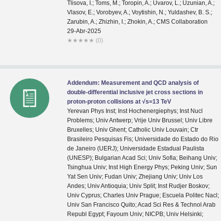
29-Abr-2025
★
★
★
★
★
(0)
Addendum: Measurement and QCD analysis of
double-differential inclusive jet cross sections in
proton-proton collisions at √s=13 TeV
Yerevan Phys Inst; Inst Hochenergiephys; Inst Nucl
Problems; Univ Antwerp; Vrije Univ Brussel; Univ Libre
Bruxelles; Univ Ghent; Catholic Univ Louvain; Ctr
Brasileiro Pesquisas Fis; Universidade do Estado do Rio
de Janeiro (UERJ); Universidade Estadual Paulista
(UNESP); Bulgarian Acad Sci; Univ Sofia; Beihang Univ;
Tsinghua Univ; Inst High Energy Phys; Peking Univ; Sun
Yat Sen Univ; Fudan Univ; Zhejiang Univ; Univ Los
Andes; Univ Antioquia; Univ Split; Inst Rudjer Boskov;
Univ Cyprus; Charles Univ Prague; Escuela Politec Nacl;
Univ San Francisco Quito; Acad Sci Res & Technol Arab
Republ Egypt; Fayoum Univ; NICPB; Univ Helsinki;