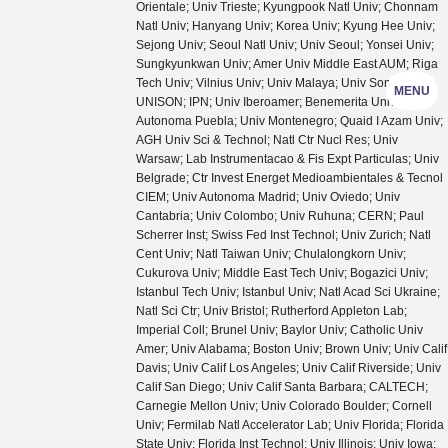
Orientale; Univ Trieste; Kyungpook Natl Univ; Chonnam
Natl Univ; Hanyang Univ; Korea Univ; Kyung Hee Univ;
Sejong Univ; Seoul Natl Univ; Univ Seoul; Yonsei Univ;
Sungkyunkwan Univ; Amer Univ Middle East AUM; Riga
Tech Univ; Vilnius Univ; Univ Malaya; Univ Sonora
MENU
UNISON; IPN; Univ Iberoamer; Benemerita Univ
Autonoma Puebla; Univ Montenegro; Quaid I Azam Univ;
AGH Univ Sci & Technol; Natl Ctr Nucl Res; Univ
Warsaw; Lab Instrumentacao & Fis Expt Particulas; Univ
Belgrade; Ctr Invest Energet Medioambientales & Tecnol
CIEM; Univ Autonoma Madrid; Univ Oviedo; Univ
Cantabria; Univ Colombo; Univ Ruhuna; CERN; Paul
Scherrer Inst; Swiss Fed Inst Technol; Univ Zurich; Natl
Cent Univ; Natl Taiwan Univ; Chulalongkorn Univ;
Cukurova Univ; Middle East Tech Univ; Bogazici Univ;
Istanbul Tech Univ; Istanbul Univ; Natl Acad Sci Ukraine;
Natl Sci Ctr; Univ Bristol; Rutherford Appleton Lab;
Imperial Coll; Brunel Univ; Baylor Univ; Catholic Univ
Amer; Univ Alabama; Boston Univ; Brown Univ; Univ Calif
Davis; Univ Calif Los Angeles; Univ Calif Riverside; Univ
Calif San Diego; Univ Calif Santa Barbara; CALTECH;
Carnegie Mellon Univ; Univ Colorado Boulder; Cornell
Univ; Fermilab Natl Accelerator Lab; Univ Florida; Florida
State Univ; Florida Inst Technol; Univ Illinois; Univ Iowa;