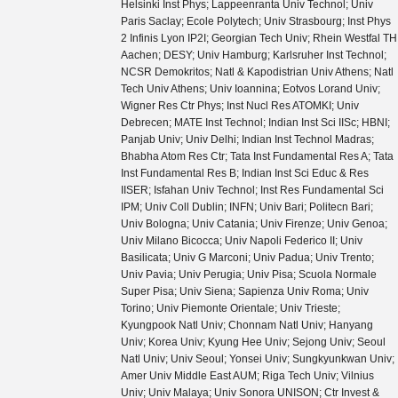
Helsinki Inst Phys; Lappeenranta Univ Technol; Univ
Paris Saclay; Ecole Polytech; Univ Strasbourg; Inst Phys
2 Infinis Lyon IP2I; Georgian Tech Univ; Rhein Westfal TH
Aachen; DESY; Univ Hamburg; Karlsruher Inst Technol;
NCSR Demokritos; Natl & Kapodistrian Univ Athens; Natl
Tech Univ Athens; Univ Ioannina; Eotvos Lorand Univ;
Wigner Res Ctr Phys; Inst Nucl Res ATOMKI; Univ
Debrecen; MATE Inst Technol; Indian Inst Sci IISc; HBNI;
Panjab Univ; Univ Delhi; Indian Inst Technol Madras;
Bhabha Atom Res Ctr; Tata Inst Fundamental Res A; Tata
Inst Fundamental Res B; Indian Inst Sci Educ & Res
IISER; Isfahan Univ Technol; Inst Res Fundamental Sci
IPM; Univ Coll Dublin; INFN; Univ Bari; Politecn Bari;
Univ Bologna; Univ Catania; Univ Firenze; Univ Genoa;
Univ Milano Bicocca; Univ Napoli Federico II; Univ
Basilicata; Univ G Marconi; Univ Padua; Univ Trento;
Univ Pavia; Univ Perugia; Univ Pisa; Scuola Normale
Super Pisa; Univ Siena; Sapienza Univ Roma; Univ
Torino; Univ Piemonte Orientale; Univ Trieste;
Kyungpook Natl Univ; Chonnam Natl Univ; Hanyang
Univ; Korea Univ; Kyung Hee Univ; Sejong Univ; Seoul
Natl Univ; Univ Seoul; Yonsei Univ; Sungkyunkwan Univ;
Amer Univ Middle East AUM; Riga Tech Univ; Vilnius
Univ; Univ Malaya; Univ Sonora UNISON; Ctr Invest &