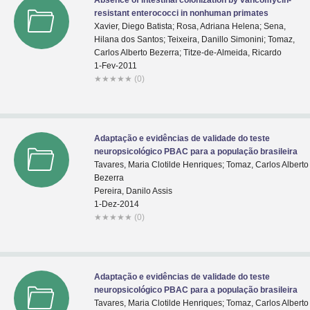
Absence of intestinal colonization by vancomycin-
resistant enterococci in nonhuman primates
Xavier, Diego Batista; Rosa, Adriana Helena; Sena,
Hilana dos Santos; Teixeira, Danillo Simonini; Tomaz,
Carlos Alberto Bezerra; Titze-de-Almeida, Ricardo
1-Fev-2011
★
★
★
★
★
(0)
Adaptação e evidências de validade do teste
neuropsicológico PBAC para a população brasileira
Tavares, Maria Clotilde Henriques; Tomaz, Carlos Alberto
Bezerra
Pereira, Danilo Assis
1-Dez-2014
★
★
★
★
★
(0)
Adaptação e evidências de validade do teste
neuropsicológico PBAC para a população brasileira
Tavares, Maria Clotilde Henriques; Tomaz, Carlos Alberto