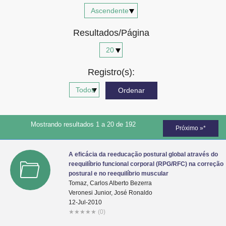
Advocacia-Geral da União
Resultados/Página
Banco Central do Brasil
Planalto
Registro(s):
Mostrando resultados 1 a 20 de 192
Próximo »*
A eficácia da reeducação postural global através do
reequilíbrio funcional corporal (RPG/RFC) na correção
postural e no reequilíbrio muscular
Tomaz, Carlos Alberto Bezerra
Veronesi Junior, José Ronaldo
12-Jul-2010
★
★
★
★
★
(0)