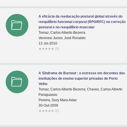
A eficácia da reeducação postural global através do
reequilíbrio funcional corporal (RPG/RFC) na correção
postural e no reequilíbrio muscular
Tomaz, Carlos Alberto Bezerra
Veronesi Junior, José Ronaldo
12-Jul-2010
★
★
★
★
★
(0)
A Síndrome de Burnout : o estresse em docentes das
instituições de ensino superior privadas de Porto
Velho
Tomaz, Carlos Alberto Bezerra; Chaves, Carlos Alberto
Paraguassu
Pereira, Suzy Mara Aidar
30-Out-2009
★
★
★
★
★
(0)