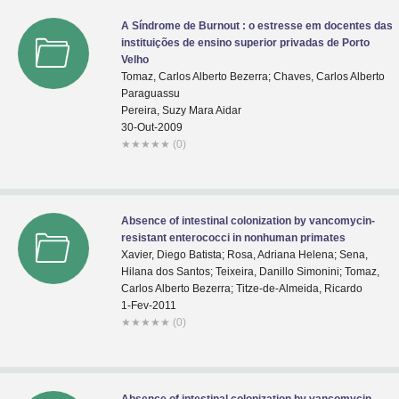
A Síndrome de Burnout : o estresse em docentes das
instituições de ensino superior privadas de Porto
Velho
Tomaz, Carlos Alberto Bezerra; Chaves, Carlos Alberto
Paraguassu
Pereira, Suzy Mara Aidar
30-Out-2009
★
★
★
★
★
(0)
Absence of intestinal colonization by vancomycin-
resistant enterococci in nonhuman primates
Xavier, Diego Batista; Rosa, Adriana Helena; Sena,
Hilana dos Santos; Teixeira, Danillo Simonini; Tomaz,
Carlos Alberto Bezerra; Titze-de-Almeida, Ricardo
1-Fev-2011
★
★
★
★
★
(0)