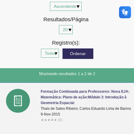
Advocacia-Geral da União
Resultados/Página
Banco Central do Brasil
Planalto
Registro(s):
Mostrando resultados 1 a 2 de 2
Formação Continuada para Professores: Nova EJA:
Matemática: Plano de ação:Módulo 3: Introdução à
Geometria Espacial
Thais de Sales Ribeiro; Carlos Eduardo Lima de Barros
9-Nov-2015
★
★
★
★
★
(0)