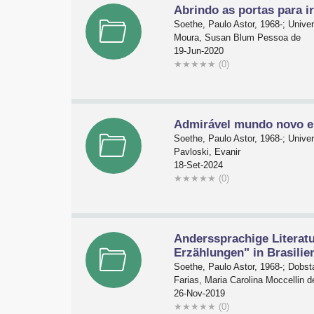
Abrindo as portas para ir
Soethe, Paulo Astor, 1968-; Univ
Moura, Susan Blum Pessoa de
19-Jun-2020
★
★
★
★
★
(0)
Admirável mundo novo e A 
Soethe, Paulo Astor, 1968-; Univ
Pavloski, Evanir
18-Set-2024
★
★
★
★
★
(0)
Anderssprachige Literat
Erzählungen" in Brasilie
Soethe, Paulo Astor, 1968-; Dobs
Farias, Maria Carolina Moccellin d
26-Nov-2019
★
★
★
★
★
(0)