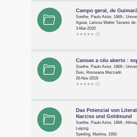
Campo geral, de Guimarã
Soethe, Paulo Astor, 1968-; Univ
Aguiar, Larissa Walter Tavares de,
3-Mar-2020
★
★
★
★
★
(0)
Canoas a céu aberto : ex
Soethe, Paulo Astor, 1968-; Univ
Dusi, Rosseana Mezzadri
26-Nov-2019
★
★
★
★
★
(0)
Das Potenzial von Litera
Narziss und Goldmund
Soethe, Paulo Astor, 1968-; Altm
Leipzig
Sperling, Martina, 1992-