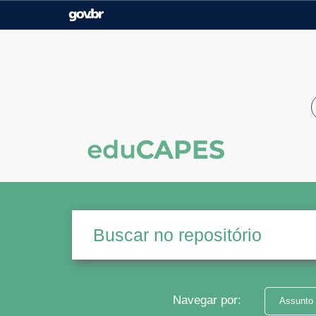
Casa Civil
Ministério da Justiça e
Segurança Pública
Ministério da Agricultura,
Ministério da Educação
Pecuária e Abastecimento
Ministério do Meio Ambiente
Ministério do Turismo
Secretaria de Governo
Gabinete de Segurança
Institucional
Navegar por:
Assunto