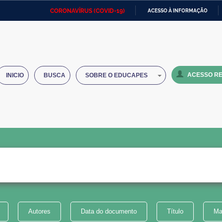
CORONAVÍRUS (COVID-19)
ACESSO À INFORMAÇÃO
Ministério da Defesa
Ministério das Relações
Mini
IR
Exteriores
PARA
O
Ministério da Cidadania
Ministério da Saúde
Mini
CONTEÚDO
ACESSO RE
INICIO
BUSCA
SOBRE O EDUCAPES
Ministério do Desenvolvimento
Controladoria-Geral da União
Minis
Regional
e do
Advocacia-Geral da União
Banco Central do Brasil
Plana
Autores
Data do documento
Título
Ma