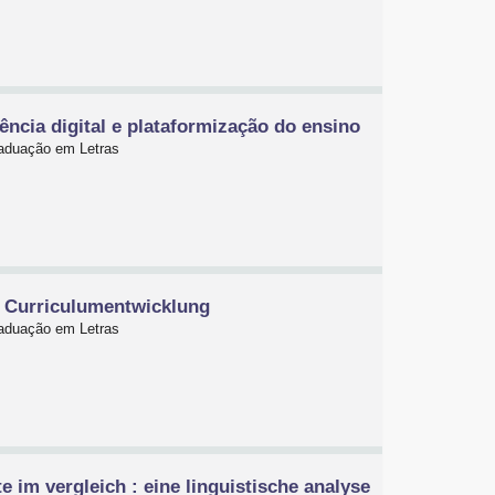
ncia digital e plataformização do ensino
raduação em Letras
r Curriculumentwicklung
raduação em Letras
im vergleich : eine linguistische analyse