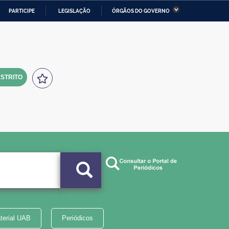
PARTICIPE
LEGISLAÇÃO
ÓRGÃOS DO GOVERNO
stério da Economia
Ministério da Infraestrutura
stério de Minas e Energia
Ministério da Ciência,
Tecnologia, Inovações e
Comunicações
STRITO
tério da Mulher, da Família
Secretaria-Geral
s Direitos Humanos
lto
terial UAB
Periódicos