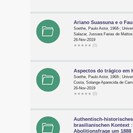
Ariano Suassuna e o Faus
Soethe, Paulo Astor, 1968-; Univ
Salazar, Jussara Farias de Mattos
26-Nov-2019
★
★
★
★
★
(0)
Aspectos do trágico em 
Soethe, Paulo Astor, 1968-; Univ
Costa, Solange Aparecida de Ca
26-Nov-2019
★
★
★
★
★
(0)
Authentisch-historisches
brasilianischen Kontext 
Abolitionsfrage um 1888