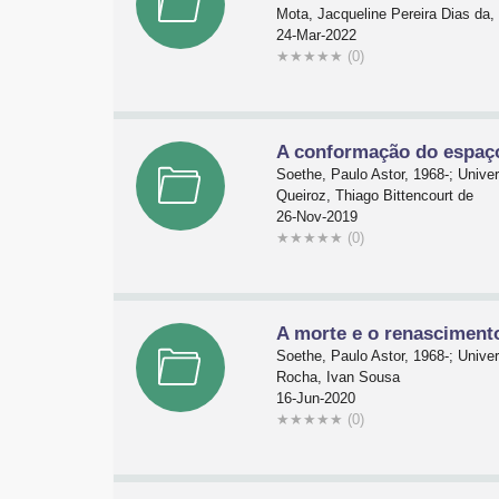
Mota, Jacqueline Pereira Dias da,
24-Mar-2022
★
★
★
★
★
(0)
A conformação do espaç
Soethe, Paulo Astor, 1968-; Univ
Queiroz, Thiago Bittencourt de
26-Nov-2019
★
★
★
★
★
(0)
A morte e o renasciment
Soethe, Paulo Astor, 1968-; Univ
Rocha, Ivan Sousa
16-Jun-2020
★
★
★
★
★
(0)