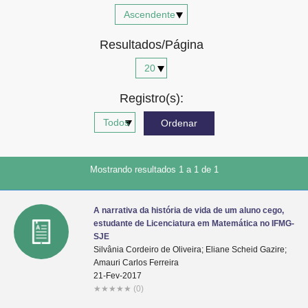
Advocacia-Geral da União
Resultados/Página
Banco Central do Brasil
Planalto
Registro(s):
Mostrando resultados 1 a 1 de 1
A narrativa da história de vida de um aluno cego,
estudante de Licenciatura em Matemática no IFMG-
SJE
Silvânia Cordeiro de Oliveira; Eliane Scheid Gazire;
Amauri Carlos Ferreira
21-Fev-2017
★
★
★
★
★
(0)