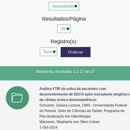
Advocacia-Geral da União
Resultados/Página
Banco Central do Brasil
Planalto
Registro(s):
Mostrando resultados 1 a 17 de 17
Análise FTIR da saliva de pacientes com
desenvolvimento de DECH após transplante alogênico
de células-tronco hematopoiéticas
Schussel, Juliana Lucena, 1980-; Universidade Federal
do Paraná. Setor de Ciências da Saúde. Programa de
Pós-Graduação em Odontologia
Warnavin, Stephanie von Stein Cubas
1-Out-2024