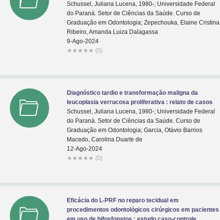
Schussel, Juliana Lucena, 1980-; Universidade Federal
do Paraná. Setor de Ciências da Saúde. Curso de
Graduação em Odontologia; Zepechouka, Elaine Cristina
Ribeiro, Amanda Luiza Dalagassa
9-Ago-2024
★
★
★
★
★
(0)
Diagnóstico tardio e transformação maligna da
leucoplasia verrucosa proliferativa : relato de casos
Schussel, Juliana Lucena, 1980-; Universidade Federal
do Paraná. Setor de Ciências da Saúde. Curso de
Graduação em Odontologia; Garcia, Otávio Barrios
Macedo, Carolina Duarte de
12-Ago-2024
★
★
★
★
★
(0)
Eficácia do L-PRF no reparo tecidual em
procedimentos odontológicos cirúrgicos em pacientes
em uso de bifosfonatos : estudo caso-controle