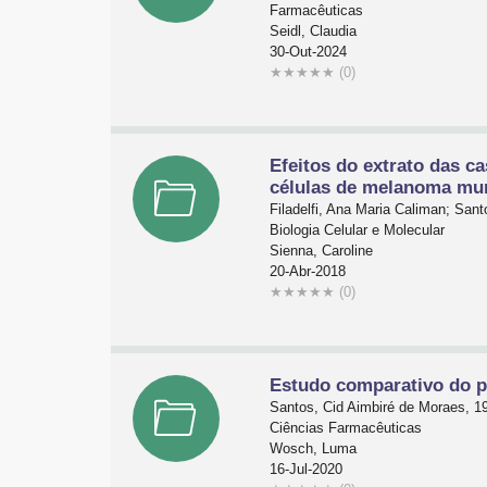
Farmacêuticas
Seidl, Claudia
30-Out-2024
★
★
★
★
★
(0)
Efeitos do extrato das c
células de melanoma mu
Filadelfi, Ana Maria Caliman; San
Biologia Celular e Molecular
Sienna, Caroline
20-Abr-2018
★
★
★
★
★
(0)
Estudo comparativo do pe
Santos, Cid Aimbiré de Moraes, 1
Ciências Farmacêuticas
Wosch, Luma
16-Jul-2020