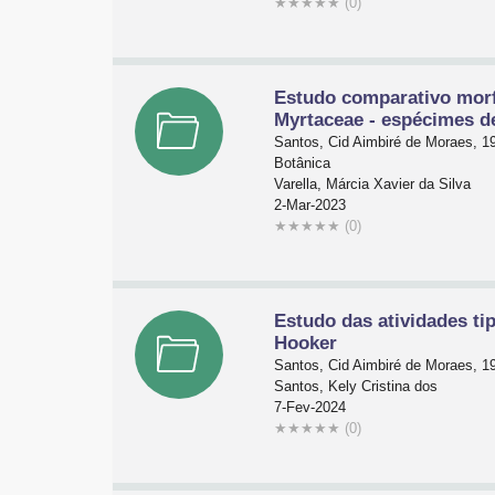
★
★
★
★
★
(0)
Estudo comparativo morfo
Myrtaceae - espécimes d
Santos, Cid Aimbiré de Moraes, 1
Botânica
Varella, Márcia Xavier da Silva
2-Mar-2023
★
★
★
★
★
(0)
Estudo das atividades tip
Hooker
Santos, Cid Aimbiré de Moraes, 1
Santos, Kely Cristina dos
7-Fev-2024
★
★
★
★
★
(0)