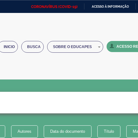
CORONAVÍRUS (COVID-19)
ACESSO À INFORMAÇÃO
Ministério da Defesa
Ministério das Relações
Mini
IR
Exteriores
PARA
O
Ministério da Cidadania
Ministério da Saúde
Mini
CONTEÚDO
ACESSO RE
INICIO
BUSCA
SOBRE O EDUCAPES
Ministério do Desenvolvimento
Controladoria-Geral da União
Minis
Regional
e do
Advocacia-Geral da União
Banco Central do Brasil
Plana
Autores
Data do documento
Título
Ma