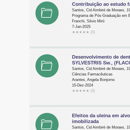
Contribuição ao estudo 
Santos, Cid Aimbiré de Moraes, 19
Programa de Pós-Graduação em B
Franchi, Silvio Miró
7-Jan-2025
★
★
★
★
★
(0)
Desenvolvimento de den
SYLVESTRIS Sw., (FLACO
Santos, Cid Aimbiré de Moraes, 1
Ciências Farmacêuticas
Arantes, Angela Bonjorno
15-Dez-2024
★
★
★
★
★
(0)
Efeitos da uleina em alv
imobilizada
Santos, Cid Aimbiré de Moraes, 1