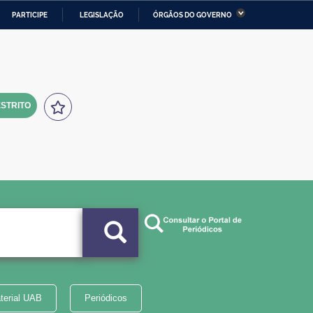
PARTICIPE
LEGISLAÇÃO
ÓRGÃOS DO GOVERNO
stério da Economia
Ministério da Infraestrutura
stério de Minas e Energia
Ministério da Ciência,
Tecnologia, Inovações e
Comunicações
STRITO
tério da Mulher, da Família
Secretaria-Geral
s Direitos Humanos
lto
terial UAB
Periódicos