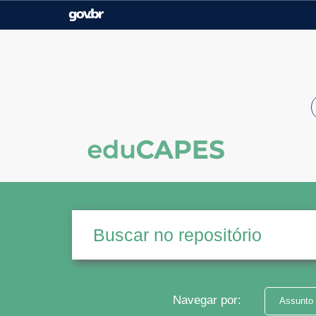
Casa Civil
Ministério da Justiça e
Segurança Pública
Ministério da Agricultura,
Ministério da Educação
Pecuária e Abastecimento
Ministério do Meio Ambiente
Ministério do Turismo
Secretaria de Governo
Gabinete de Segurança
Institucional
Navegar por:
Assunto