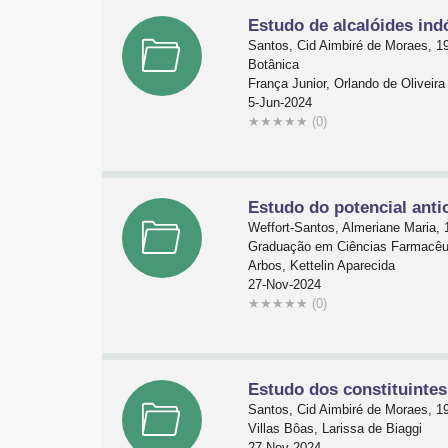
Estudo de alcalóides ind
Santos, Cid Aimbiré de Moraes, 1
Botânica
França Junior, Orlando de Oliveira
5-Jun-2024
★
★
★
★
★
(0)
Estudo do potencial antio
Weffort-Santos, Almeriane Maria, 
Graduação em Ciências Farmacêu
Arbos, Kettelin Aparecida
27-Nov-2024
★
★
★
★
★
(0)
Estudo dos constituintes 
Santos, Cid Aimbiré de Moraes, 1
Villas Bôas, Larissa de Biaggi
27-Nov-2024