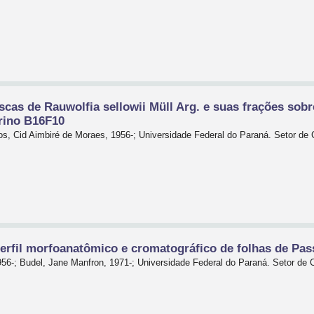
ascas de Rauwolfia sellowii Müll Arg. e suas frações sob
rino B16F10
tos, Cid Aimbiré de Moraes, 1956-; Universidade Federal do Paraná. Setor d
rfil morfoanatômico e cromatográfico de folhas de Passi
956-; Budel, Jane Manfron, 1971-; Universidade Federal do Paraná. Setor d