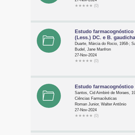
★
★
★
★
★
(0)
Estudo farmacognóstico de
(Less.) DC. e B. gaudich
Duarte, Márcia do Rocio, 1958-; S
Budel, Jane Manfron
27-Nov-2024
★
★
★
★
★
(0)
Estudo farmacognóstico p
Santos, Cid Aimbiré de Moraes, 1
Ciências Farmacêuticas
Roman Junior, Walter Antônio
27-Nov-2024
★
★
★
★
★
(0)