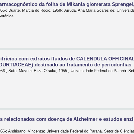
farmacognóstico da folha de Mikania glomerata Sprengel
56-; Duarte, Márcia do Rocio, 1958-; Arruda, Ana Maria Soares de; Universid
otânica
tifrícios com extratos fluidos de CALENDULA OFFICIN
URTIACEAE),destinado ao tratamento de periodontias
956-; Sato, Mayumi Eliza Otsuka, 1955-; Universidade Federal do Paraná. 
os relacionados com doença de Alzheimer e estudos enz
956-; Andrisano, Vincenza; Universidade Federal do Paraná. Setor de Ciênc