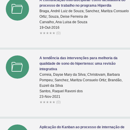
A comunicação interdisciplinar como facilitadora do
processo de trabalho no programa Hiperdia
Braga, André Luiz de Souza; Sanchez, Maritza Consuelo
Ortiz; Souza, Deise Ferreira de
Carvalho, Ana Luisa de Souza
19-Out-2016
★
★
★
★
★
(0)
A tendência das intervenções para melhoria da
qualidade de sono do hipertenso: uma revisão
integrativa
Correia, Dayse Mary da Silva; Christovam, Barbara
Pompeu; Sanchez, Maritza Consuelo Ortiz; Brandão,
Euzeli da Silva
Santos, Raquel Ravoni dos
23-Nov-2021
★
★
★
★
★
(0)
Aplicação do Kanban ao processo de internação de