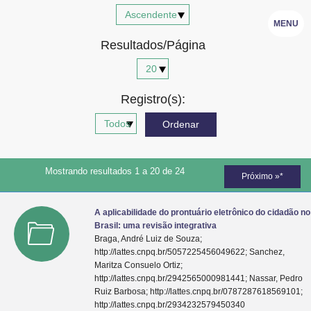
Advocacia-Geral da União
MENU
Resultados/Página
Banco Central do Brasil
Planalto
Registro(s):
Mostrando resultados 1 a 20 de 24
Próximo »*
A aplicabilidade do prontuário eletrônico do cidadão no
Brasil: uma revisão integrativa
Braga, André Luiz de Souza;
http://lattes.cnpq.br/5057225456049622; Sanchez,
Maritza Consuelo Ortiz;
http://lattes.cnpq.br/2942565000981441; Nassar, Pedro
Ruiz Barbosa; http://lattes.cnpq.br/0787287618569101;
http://lattes.cnpq.br/2934232579450340