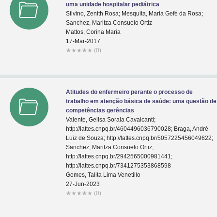
uma unidade hospitalar pediátrica
Silvino, Zenith Rosa; Mesquita, Maria Gefé da Rosa;
Sanchez, Maritza Consuelo Ortiz
Mattos, Corina Maria
17-Mar-2017
★
★
★
★
★
(0)
Atitudes do enfermeiro perante o processo de
trabalho em atenção básica de saúde: uma questão de
competências gerências
Valente, Geilsa Soraia Cavalcanti;
http://lattes.cnpq.br/4604496036790028; Braga, André
Luiz de Souza; http://lattes.cnpq.br/5057225456049622;
Sanchez, Maritza Consuelo Ortiz;
http://lattes.cnpq.br/2942565000981441;
http://lattes.cnpq.br/7341275353868598
Gomes, Talita Lima Venetillo
27-Jun-2023
★
★
★
★
★
(0)