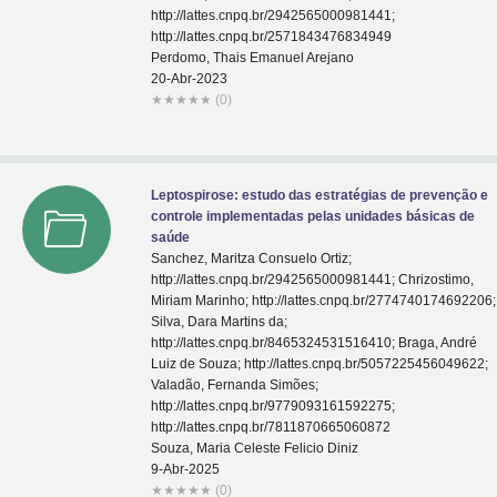
http://lattes.cnpq.br/2942565000981441;
http://lattes.cnpq.br/2571843476834949
Perdomo, Thais Emanuel Arejano
20-Abr-2023
★
★
★
★
★
(0)
Leptospirose: estudo das estratégias de prevenção e
controle implementadas pelas unidades básicas de
saúde
Sanchez, Maritza Consuelo Ortiz;
http://lattes.cnpq.br/2942565000981441; Chrizostimo,
Miriam Marinho; http://lattes.cnpq.br/2774740174692206;
Silva, Dara Martins da;
http://lattes.cnpq.br/8465324531516410; Braga, André
Luiz de Souza; http://lattes.cnpq.br/5057225456049622;
Valadão, Fernanda Simões;
http://lattes.cnpq.br/9779093161592275;
http://lattes.cnpq.br/7811870665060872
Souza, Maria Celeste Felicio Diniz
9-Abr-2025
★
★
★
★
★
(0)