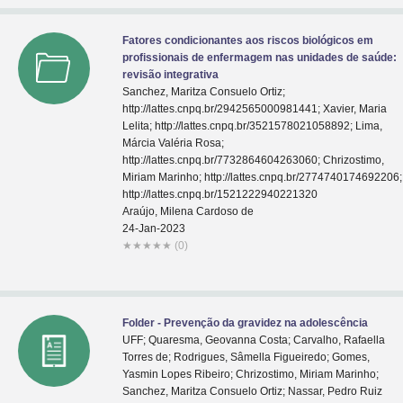
Fatores condicionantes aos riscos biológicos em
profissionais de enfermagem nas unidades de saúde:
revisão integrativa
Sanchez, Maritza Consuelo Ortiz;
http://lattes.cnpq.br/2942565000981441; Xavier, Maria
Lelita; http://lattes.cnpq.br/3521578021058892; Lima,
Márcia Valéria Rosa;
http://lattes.cnpq.br/7732864604263060; Chrizostimo,
Miriam Marinho; http://lattes.cnpq.br/2774740174692206;
http://lattes.cnpq.br/1521222940221320
Araújo, Milena Cardoso de
24-Jan-2023
★
★
★
★
★
(0)
Folder - Prevenção da gravidez na adolescência
UFF; Quaresma, Geovanna Costa; Carvalho, Rafaella
Torres de; Rodrigues, Sâmella Figueiredo; Gomes,
Yasmin Lopes Ribeiro; Chrizostimo, Miriam Marinho;
Sanchez, Maritza Consuelo Ortiz; Nassar, Pedro Ruiz