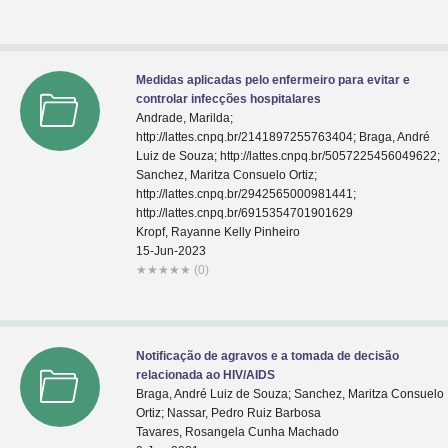
Medidas aplicadas pelo enfermeiro para evitar e
controlar infecções hospitalares
Andrade, Marilda;
http://lattes.cnpq.br/2141897255763404; Braga, André
Luiz de Souza; http://lattes.cnpq.br/5057225456049622;
Sanchez, Maritza Consuelo Ortiz;
http://lattes.cnpq.br/2942565000981441;
http://lattes.cnpq.br/6915354701901629
Kropf, Rayanne Kelly Pinheiro
15-Jun-2023
★
★
★
★
★
(0)
Notificação de agravos e a tomada de decisão
relacionada ao HIV/AIDS
Braga, André Luiz de Souza; Sanchez, Maritza Consuelo
Ortiz; Nassar, Pedro Ruiz Barbosa
Tavares, Rosangela Cunha Machado