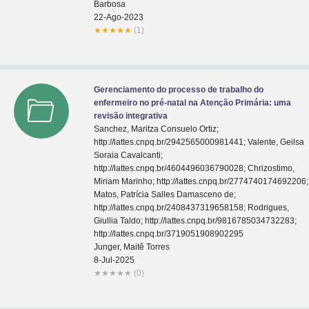
Barbosa
22-Ago-2023
★
★
★
★
★
(1)
Gerenciamento do processo de trabalho do
enfermeiro no pré-natal na Atenção Primária: uma
revisão integrativa
Sanchez, Maritza Consuelo Ortiz;
http://lattes.cnpq.br/2942565000981441; Valente, Geilsa
Soraia Cavalcanti;
http://lattes.cnpq.br/4604496036790028; Chrizostimo,
Miriam Marinho; http://lattes.cnpq.br/2774740174692206;
Matos, Patrícia Salles Damasceno de;
http://lattes.cnpq.br/2408437319658158; Rodrigues,
Giullia Taldo; http://lattes.cnpq.br/9816785034732283;
http://lattes.cnpq.br/3719051908902295
Junger, Maitê Torres
8-Jul-2025
★
★
★
★
★
(0)