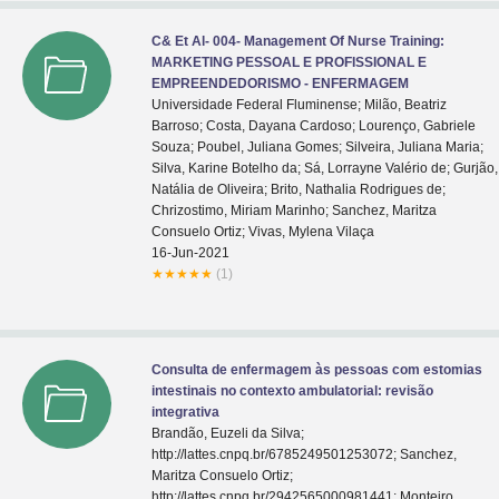
C& Et Al- 004- Management Of Nurse Training:
MARKETING PESSOAL E PROFISSIONAL E
EMPREENDEDORISMO - ENFERMAGEM
Universidade Federal Fluminense; Milão, Beatriz
Barroso; Costa, Dayana Cardoso; Lourenço, Gabriele
Souza; Poubel, Juliana Gomes; Silveira, Juliana Maria;
Silva, Karine Botelho da; Sá, Lorrayne Valério de; Gurjão,
Natália de Oliveira; Brito, Nathalia Rodrigues de;
Chrizostimo, Miriam Marinho; Sanchez, Maritza
Consuelo Ortiz; Vivas, Mylena Vilaça
16-Jun-2021
★
★
★
★
★
(1)
Consulta de enfermagem às pessoas com estomias
intestinais no contexto ambulatorial: revisão
integrativa
Brandão, Euzeli da Silva;
http://lattes.cnpq.br/6785249501253072; Sanchez,
Maritza Consuelo Ortiz;
http://lattes.cnpq.br/2942565000981441; Monteiro,