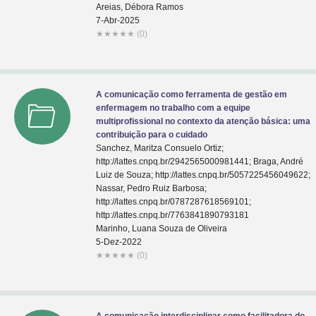
Areias, Débora Ramos
7-Abr-2025
★
★
★
★
★
(0)
A comunicação como ferramenta de gestão em
enfermagem no trabalho com a equipe
multiprofissional no contexto da atenção básica: uma
contribuição para o cuidado
Sanchez, Maritza Consuelo Ortiz;
http://lattes.cnpq.br/2942565000981441; Braga, André
Luiz de Souza; http://lattes.cnpq.br/5057225456049622;
Nassar, Pedro Ruiz Barbosa;
http://lattes.cnpq.br/0787287618569101;
http://lattes.cnpq.br/7763841890793181
Marinho, Luana Souza de Oliveira
5-Dez-2022
★
★
★
★
★
(0)