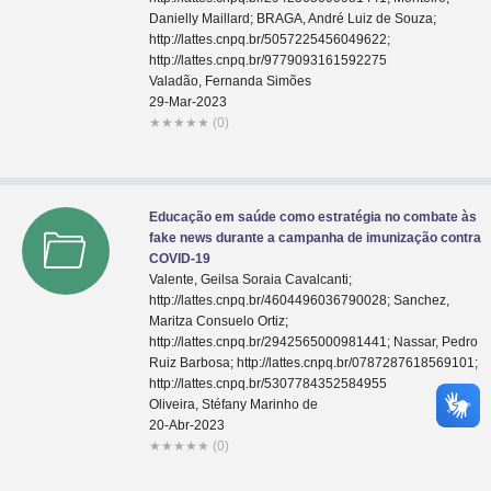
Danielly Maillard; BRAGA, André Luiz de Souza;
http://lattes.cnpq.br/5057225456049622;
http://lattes.cnpq.br/9779093161592275
Valadão, Fernanda Simões
29-Mar-2023
★
★
★
★
★
(0)
Educação em saúde como estratégia no combate às
fake news durante a campanha de imunização contra
COVID-19
Valente, Geilsa Soraia Cavalcanti;
http://lattes.cnpq.br/4604496036790028; Sanchez,
Maritza Consuelo Ortiz;
http://lattes.cnpq.br/2942565000981441; Nassar, Pedro
Ruiz Barbosa; http://lattes.cnpq.br/0787287618569101;
http://lattes.cnpq.br/5307784352584955
Oliveira, Stéfany Marinho de
20-Abr-2023
★
★
★
★
★
(0)