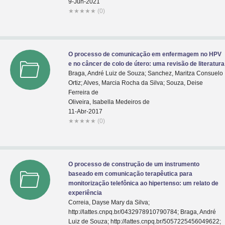
9-Jun-2021
★
★
★
★
★
(0)
O processo de comunicação em enfermagem no HPV
e no câncer de colo de útero: uma revisão de literatura
Braga, André Luiz de Souza; Sanchez, Maritza Consuelo
Ortiz; Alves, Marcia Rocha da Silva; Souza, Deise
Ferreira de
Oliveira, Isabella Medeiros de
11-Abr-2017
★
★
★
★
★
(0)
O processo de construção de um instrumento
baseado em comunicação terapêutica para
monitorização telefônica ao hipertenso: um relato de
experiência
Correia, Dayse Mary da Silva;
http://lattes.cnpq.br/0432978910790784; Braga, André
Luiz de Souza; http://lattes.cnpq.br/5057225456049622;