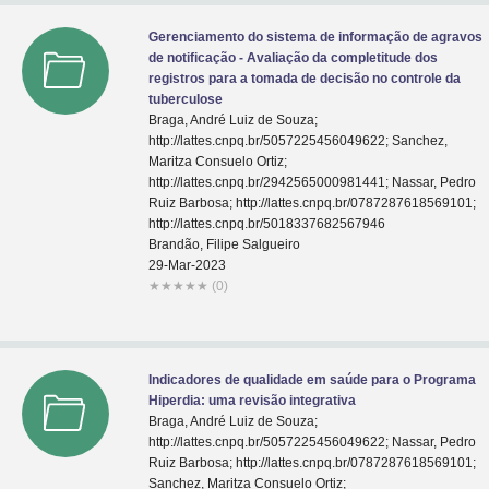
Gerenciamento do sistema de informação de agravos
de notificação - Avaliação da completitude dos
registros para a tomada de decisão no controle da
tuberculose
Braga, André Luiz de Souza;
http://lattes.cnpq.br/5057225456049622; Sanchez,
Maritza Consuelo Ortiz;
http://lattes.cnpq.br/2942565000981441; Nassar, Pedro
Ruiz Barbosa; http://lattes.cnpq.br/0787287618569101;
http://lattes.cnpq.br/5018337682567946
Brandão, Filipe Salgueiro
29-Mar-2023
★
★
★
★
★
(0)
Indicadores de qualidade em saúde para o Programa
Hiperdia: uma revisão integrativa
Braga, André Luiz de Souza;
http://lattes.cnpq.br/5057225456049622; Nassar, Pedro
Ruiz Barbosa; http://lattes.cnpq.br/0787287618569101;
Sanchez, Maritza Consuelo Ortiz;