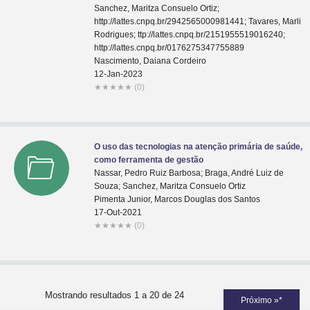
Sanchez, Maritza Consuelo Ortiz;
http://lattes.cnpq.br/2942565000981441; Tavares, Marli
Rodrigues; ttp://lattes.cnpq.br/2151955519016240;
http://lattes.cnpq.br/0176275347755889
Nascimento, Daiana Cordeiro
12-Jan-2023
★
★
★
★
★
(0)
O uso das tecnologias na atenção primária de saúde,
como ferramenta de gestão
Nassar, Pedro Ruiz Barbosa; Braga, André Luiz de
Souza; Sanchez, Maritza Consuelo Ortiz
Pimenta Junior, Marcos Douglas dos Santos
17-Out-2021
★
★
★
★
★
(0)
Mostrando resultados 1 a 20 de 24
Próximo »*