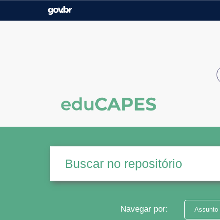
Casa Civil
Ministério da Justiça e
Segurança Pública
Ministério da Agricultura,
Ministério da Educação
Pecuária e Abastecimento
Ministério do Meio Ambiente
Ministério do Turismo
Secretaria de Governo
Gabinete de Segurança
Institucional
Navegar por:
Assunto