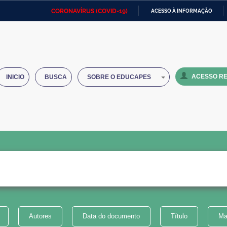
CORONAVÍRUS (COVID-19)
ACESSO À INFORMAÇÃO
Ministério da Defesa
Ministério das Relações
Mini
IR
Exteriores
PARA
O
Ministério da Cidadania
Ministério da Saúde
Mini
CONTEÚDO
ACESSO RE
INICIO
BUSCA
SOBRE O EDUCAPES
Ministério do Desenvolvimento
Controladoria-Geral da União
Minis
Regional
e do
Advocacia-Geral da União
Banco Central do Brasil
Plana
Autores
Data do documento
Título
Ma