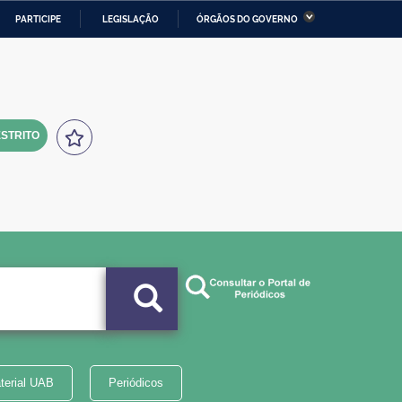
PARTICIPE
LEGISLAÇÃO
ÓRGÃOS DO GOVERNO
stério da Economia
Ministério da Infraestrutura
stério de Minas e Energia
Ministério da Ciência,
Tecnologia, Inovações e
Comunicações
STRITO
tério da Mulher, da Família
Secretaria-Geral
s Direitos Humanos
lto
terial UAB
Periódicos