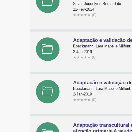
Silva, Jaquelyne Bernard da
22-Fev-2024
★
★
★
★
★
(0)
Adaptação e validação de
Boeckmann, Lara Mabelle Milfont; 
2-Jan-2019
★
★
★
★
★
(0)
Adaptação e validação de
Boeckmann, Lara Mabelle Milfont; 
2-Jan-2019
★
★
★
★
★
(0)
Adaptação transcultural 
atenção primária à saúd