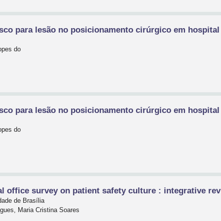
isco para lesão no posicionamento cirúrgico em hospital 
opes do
isco para lesão no posicionamento cirúrgico em hospital 
opes do
l office survey on patient safety culture : integrative re
dade de Brasília
igues, Maria Cristina Soares