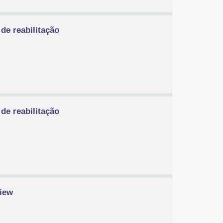
de reabilitação
de reabilitação
view